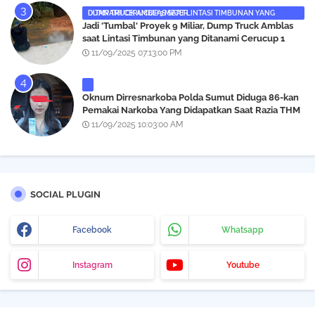
DUMP TRUCK AMBLAS SAAT LINTASI TIMBUNAN YANG DITANAMI CERUCUP 3 METER
‎Jadi 'Tumbal' Proyek 9 Miliar, Dump Truck Amblas
saat Lintasi Timbunan yang Ditanami Cerucup 1
Meter
11/09/2025 07:13:00 PM
Oknum Dirresnarkoba Polda Sumut Diduga 86-kan
Pemakai Narkoba Yang Didapatkan Saat Razia THM
Black Owl, Propam Diminta Bertindak
11/09/2025 10:03:00 AM
SOCIAL PLUGIN
Facebook
Whatsapp
Instagram
Youtube