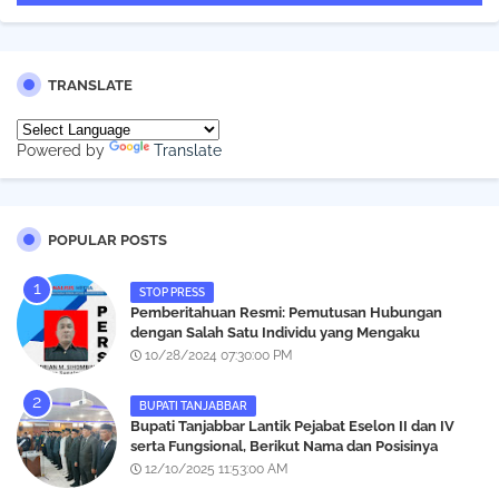
TRANSLATE
Powered by
Translate
POPULAR POSTS
STOP PRESS
Pemberitahuan Resmi: Pemutusan Hubungan
dengan Salah Satu Individu yang Mengaku
Wartawan Analisismedia.com
10/28/2024 07:30:00 PM
BUPATI TANJABBAR
‎Bupati Tanjabbar Lantik Pejabat Eselon II dan IV
serta Fungsional, Berikut Nama dan Posisinya
12/10/2025 11:53:00 AM