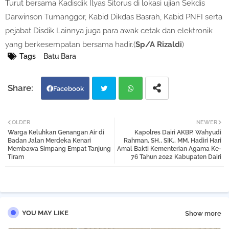
Turut bersama Kadisdik Ilyas Sitorus di lokasi ujian Sekdis
Darwinson Tumanggor, Kabid Dikdas Basrah, Kabid PNFI serta
pejabat Disdik Lainnya juga para awak cetak dan elektronik
yang berkesempatan bersama hadir.(
Sp/A Rizaldi
)
Tags
Batu Bara
Facebook
Twi
Wh
OLDER
NEWER
Warga Keluhkan Genangan Air di
Kapolres Dairi AKBP. Wahyudi
tter
atsa
Badan Jalan Merdeka Kenari
Rahman, SH., SIK., MM, Hadiri Hari
Membawa Simpang Empat Tanjung
Amal Bakti Kementerian Agama Ke-
Tiram
76 Tahun 2022 Kabupaten Dairi
pp
YOU MAY LIKE
Show more