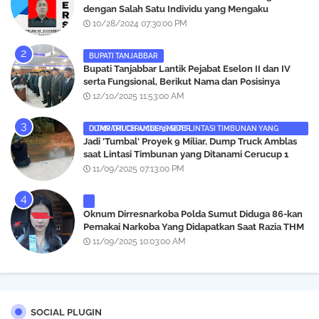
dengan Salah Satu Individu yang Mengaku
Wartawan Analisismedia.com
10/28/2024 07:30:00 PM
BUPATI TANJABBAR
‎Bupati Tanjabbar Lantik Pejabat Eselon II dan IV
serta Fungsional, Berikut Nama dan Posisinya
12/10/2025 11:53:00 AM
DUMP TRUCK AMBLAS SAAT LINTASI TIMBUNAN YANG DITANAMI CERUCUP 3 METER
‎Jadi 'Tumbal' Proyek 9 Miliar, Dump Truck Amblas
saat Lintasi Timbunan yang Ditanami Cerucup 1
Meter
11/09/2025 07:13:00 PM
Oknum Dirresnarkoba Polda Sumut Diduga 86-kan
Pemakai Narkoba Yang Didapatkan Saat Razia THM
Black Owl, Propam Diminta Bertindak
11/09/2025 10:03:00 AM
SOCIAL PLUGIN