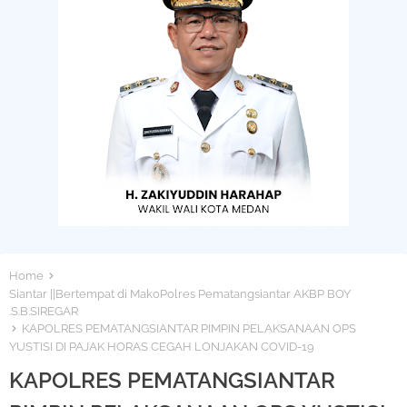
Home
Siantar ||Bertempat di MakoPolres Pematangsiantar AKBP BOY
.S.B.SIREGAR
KAPOLRES PEMATANGSIANTAR PIMPIN PELAKSANAAN OPS
YUSTISI DI PAJAK HORAS CEGAH LONJAKAN COVID-19
KAPOLRES PEMATANGSIANTAR