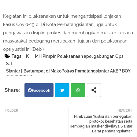
Kegiatan ini dilaksanakan untuk mengantisipasi lonjakan
kasus Covid-19 di Di Kota Pematangsiantar, juga untuk
pengawasan disiplin prokes dan membagikan masker kepada
masyarakat pedagang merupakan tujuan dari pelaksanaan
ops yustisi ini.(Debi)
Tags
K
MH Pimpin Pelaksanaan apel gabungan Ops
S. I
Siantar ||Bertempat di MakoPolres Pematangsiantar AKBP BOY
.S.B.SIREGAR
Facebook
Twi
Wh
OLDER
NEWER
Himbauan Yustisi dan penegakan
tter
atsa
protokol kesehatan serta
pembagian masker diwilaya Siantar
Barat pematangsiantar.
pp