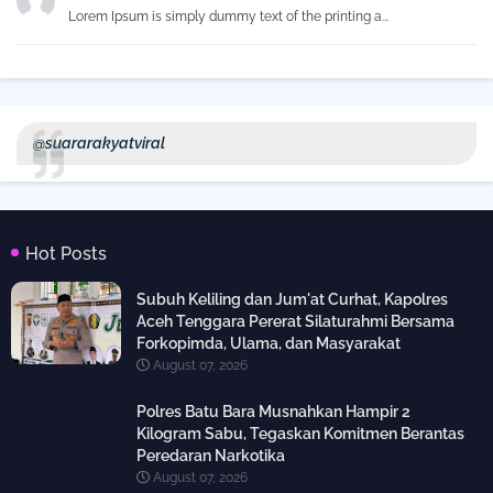
Lorem Ipsum is simply dummy text of the printing a...
@suararakyatviral
Hot Posts
Subuh Keliling dan Jum'at Curhat, Kapolres
Aceh Tenggara Pererat Silaturahmi Bersama
Forkopimda, Ulama, dan Masyarakat
August 07, 2026
Polres Batu Bara Musnahkan Hampir 2
Kilogram Sabu, Tegaskan Komitmen Berantas
Peredaran Narkotika
August 07, 2026