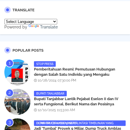
TRANSLATE
Powered by
Translate
POPULAR POSTS
STOP PRESS
Pemberitahuan Resmi: Pemutusan Hubungan
dengan Salah Satu Individu yang Mengaku
Wartawan Analisismedia.com
10/28/2024 07:30:00 PM
BUPATI TANJABBAR
‎Bupati Tanjabbar Lantik Pejabat Eselon II dan IV
serta Fungsional, Berikut Nama dan Posisinya
12/10/2025 11:53:00 AM
DUMP TRUCK AMBLAS SAAT LINTASI TIMBUNAN YANG DITANAMI CERUCUP 3 METER
‎Jadi 'Tumbal' Proyek 9 Miliar, Dump Truck Amblas