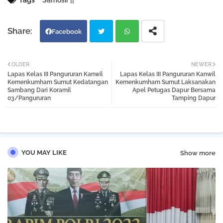
Tags
Samosir ||
Facebook
Twi
Wh
OLDER
NEWER
Lapas Kelas III Pangururan Kanwil
Lapas Kelas III Pangururan Kanwil
tter
atsa
Kemenkumham Sumut Kedatangan
Kemenkumham Sumut Laksanakan
Sambang Dari Koramil
Apel Petugas Dapur Bersama
03/Pangururan
Tamping Dapur
pp
YOU MAY LIKE
Show more