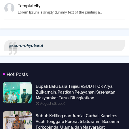
Templateify
Lorem Ipsum is simply dummy text of the printing a...
@suararakyatviral
Hot Posts
Bupati Batu Bara Tinjau RSUD H. OK Arya
Zulkarnain, Pastikan Pelayanan Kesehatan
Masyarakat Terus Ditingkatkan
August 08, 2026
Subuh Keliling dan Jum'at Curhat, Kapolres
Aceh Tenggara Pererat Silaturahmi Bersama
Forkopimda, Ulama, dan Masyarakat