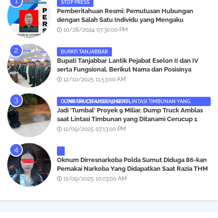
STOP PRESS
Pemberitahuan Resmi: Pemutusan Hubungan
dengan Salah Satu Individu yang Mengaku
Wartawan Analisismedia.com
10/28/2024 07:30:00 PM
BUPATI TANJABBAR
‎Bupati Tanjabbar Lantik Pejabat Eselon II dan IV
serta Fungsional, Berikut Nama dan Posisinya
12/10/2025 11:53:00 AM
DUMP TRUCK AMBLAS SAAT LINTASI TIMBUNAN YANG DITANAMI CERUCUP 3 METER
‎Jadi 'Tumbal' Proyek 9 Miliar, Dump Truck Amblas
saat Lintasi Timbunan yang Ditanami Cerucup 1
Meter
11/09/2025 07:13:00 PM
Oknum Dirresnarkoba Polda Sumut Diduga 86-kan
Pemakai Narkoba Yang Didapatkan Saat Razia THM
Black Owl, Propam Diminta Bertindak
11/09/2025 10:03:00 AM