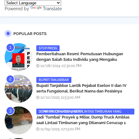
Powered by
Translate
POPULAR POSTS
STOP PRESS
Pemberitahuan Resmi: Pemutusan Hubungan
dengan Salah Satu Individu yang Mengaku
Wartawan Analisismedia.com
10/28/2024 07:30:00 PM
BUPATI TANJABBAR
‎Bupati Tanjabbar Lantik Pejabat Eselon II dan IV
serta Fungsional, Berikut Nama dan Posisinya
12/10/2025 11:53:00 AM
DUMP TRUCK AMBLAS SAAT LINTASI TIMBUNAN YANG DITANAMI CERUCUP 3 METER
‎Jadi 'Tumbal' Proyek 9 Miliar, Dump Truck Amblas
saat Lintasi Timbunan yang Ditanami Cerucup 1
Meter
11/09/2025 07:13:00 PM