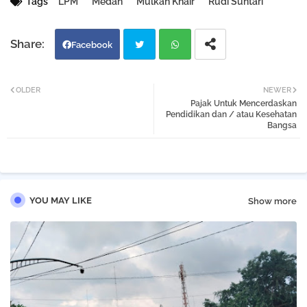
Tags
LPM
Medan
Mulkan Khair
Rudi Suntari
Facebook
Twi
Wh
OLDER
NEWER
Pajak Untuk Mencerdaskan
tter
atsa
Pendidikan dan / atau Kesehatan
Bangsa
pp
YOU MAY LIKE
Show more