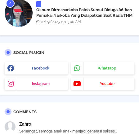
Oknum Dirresnarkoba Polda Sumut Diduga 86-kan
Pemakai Narkoba Yang Didapatkan Saat Razia THM
Black Owl, Propam Diminta Bertindak
11/09/2025 10:03:00 AM
SOCIAL PLUGIN
Facebook
Whatsapp
Instagram
Youtube
COMMENTS
Zahro
Semangat, semoga anak anak menjadi generasi sukses...