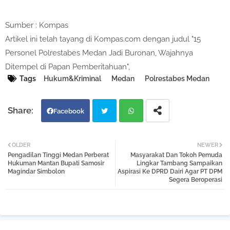
Sumber : Kompas
Artikel ini telah tayang di Kompas.com dengan judul "15
Personel Polrestabes Medan Jadi Buronan, Wajahnya
Ditempel di Papan Pemberitahuan",
Tags
Hukum&Kriminal
Medan
Polrestabes Medan
Facebook
Twi
Wh
OLDER
NEWER
Pengadilan Tinggi Medan Perberat
Masyarakat Dan Tokoh Pemuda
tter
atsa
Hukuman Mantan Bupati Samosir
Lingkar Tambang Sampaikan
Magindar Simbolon
Aspirasi Ke DPRD Dairi Agar PT DPM
Segera Beroperasi
pp