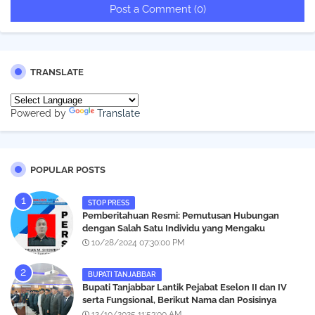
Post a Comment (0)
TRANSLATE
Powered by
Translate
POPULAR POSTS
STOP PRESS
Pemberitahuan Resmi: Pemutusan Hubungan
dengan Salah Satu Individu yang Mengaku
Wartawan Analisismedia.com
10/28/2024 07:30:00 PM
BUPATI TANJABBAR
‎Bupati Tanjabbar Lantik Pejabat Eselon II dan IV
serta Fungsional, Berikut Nama dan Posisinya
12/10/2025 11:53:00 AM