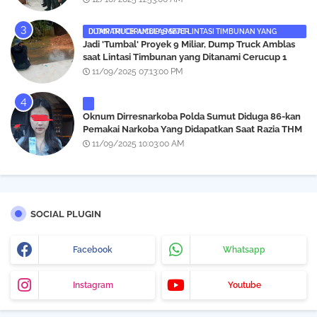
DUMP TRUCK AMBLAS SAAT LINTASI TIMBUNAN YANG DITANAMI CERUCUP 3 METER
‎Jadi 'Tumbal' Proyek 9 Miliar, Dump Truck Amblas
saat Lintasi Timbunan yang Ditanami Cerucup 1
Meter
11/09/2025 07:13:00 PM
Oknum Dirresnarkoba Polda Sumut Diduga 86-kan
Pemakai Narkoba Yang Didapatkan Saat Razia THM
Black Owl, Propam Diminta Bertindak
11/09/2025 10:03:00 AM
SOCIAL PLUGIN
Facebook
Whatsapp
Instagram
Youtube