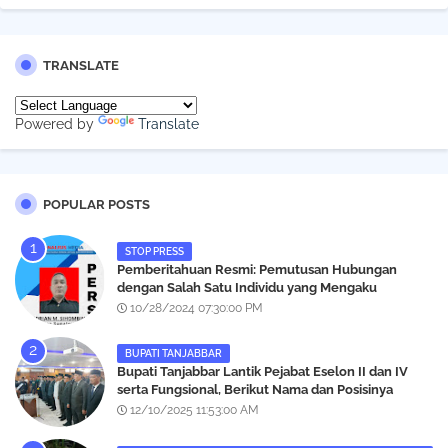
TRANSLATE
Powered by
Translate
POPULAR POSTS
STOP PRESS
Pemberitahuan Resmi: Pemutusan Hubungan
dengan Salah Satu Individu yang Mengaku
Wartawan Analisismedia.com
10/28/2024 07:30:00 PM
BUPATI TANJABBAR
‎Bupati Tanjabbar Lantik Pejabat Eselon II dan IV
serta Fungsional, Berikut Nama dan Posisinya
12/10/2025 11:53:00 AM