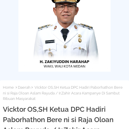
Home
Daerah
Vicktor OS,SH Ketua DPC Hadiri Paborhathon Bere
ni si Raja Oloan Aslam Rayuda / Ir.Zahir Acara Kampanye Di Sambut
Ribuan Masyarakat
Vicktor OS,SH Ketua DPC Hadiri
Paborhathon Bere ni si Raja Oloan