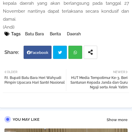
kepala daerah yang akan berlangsung pada tanggal 27
November nantinya dapat terlaksana secara kondusif dan
damai.
(Andi)
Tags
Batu Bara
Berita
Daerah
Facebook
Twi
Wh
OLDER
NEWER
PJ. Bupati Batu Bara Heri Wahyudi
HUT Media Tempotimur Ke-3, Beri
tter
atsa
Pimpin Upacara Hari Santri Nasional
Santunan Kepada Janda dan Guru
Ngaji serta Anak Yatim
pp
YOU MAY LIKE
Show more