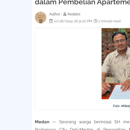
dalam Pembelian Apartem
Author -
Redaksi
10/28/2024 06:31:00 PM
2 minute read
Foto : M.Rob
Medan
— Seorang warga berinisial SH me
Podomoro City Deli-Medan di Pengadilan N