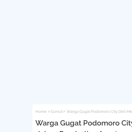
Home
Sumut
Warga Gugat Podomoro City Deli-M
Warga Gugat Podomoro City