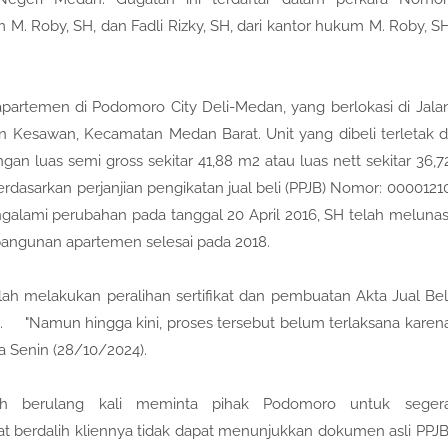
 Roby, SH, dan Fadli Rizky, SH, dari kantor hukum M. Roby, S
apartemen di Podomoro City Deli-Medan, yang berlokasi di Jala
n Kesawan, Kecamatan Medan Barat. Unit yang dibeli terletak d
ngan luas semi gross sekitar 41,88 m2 atau luas nett sekitar 36,7
rdasarkan perjanjian pengikatan jual beli (PPJB) Nomor: 0000121
alami perubahan pada tanggal 20 April 2016, SH telah melunas
angunan apartemen selesai pada 2018.
h melakukan peralihan sertifikat dan pembuatan Akta Jual Bel
an. "Namun hingga kini, proses tersebut belum terlaksana karen
a Senin (28/10/2024).
h berulang kali meminta pihak Podomoro untuk seger
 berdalih kliennya tidak dapat menunjukkan dokumen asli PPJB