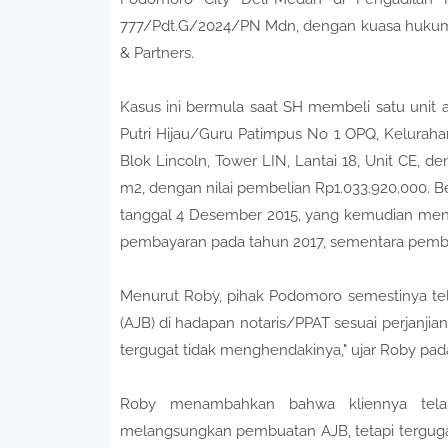
777/Pdt.G/2024/PN Mdn, dengan kuasa hukum M.
& Partners.
Kasus ini bermula saat SH membeli satu unit 
Putri Hijau/Guru Patimpus No 1 OPQ, Keluraha
Blok Lincoln, Tower LIN, Lantai 18, Unit CE, de
m2, dengan nilai pembelian Rp1.033.920.000. Be
tanggal 4 Desember 2015, yang kemudian meng
pembayaran pada tahun 2017, sementara pemb
Menurut Roby, pihak Podomoro semestinya tela
(AJB) di hadapan notaris/PPAT sesuai perjanji
tergugat tidak menghendakinya," ujar Roby pad
Roby menambahkan bahwa kliennya tela
melangsungkan pembuatan AJB, tetapi tergugat