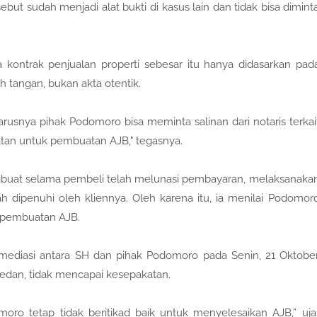
ebut sudah menjadi alat bukti di kasus lain dan tidak bisa dimint
kontrak penjualan properti sebesar itu hanya didasarkan pad
 tangan, bukan akta otentik.
arusnya pihak Podomoro bisa meminta salinan dari notaris terkai
atan untuk pembuatan AJB," tegasnya.
ibuat selama pembeli telah melunasi pembayaran, melaksanaka
 dipenuhi oleh kliennya. Oleh karena itu, ia menilai Podomor
a pembuatan AJB.
 mediasi antara SH dan pihak Podomoro pada Senin, 21 Oktobe
 Medan, tidak mencapai kesepakatan.
oro tetap tidak beritikad baik untuk menyelesaikan AJB,” uja