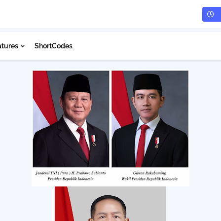
atures
ShortCodes