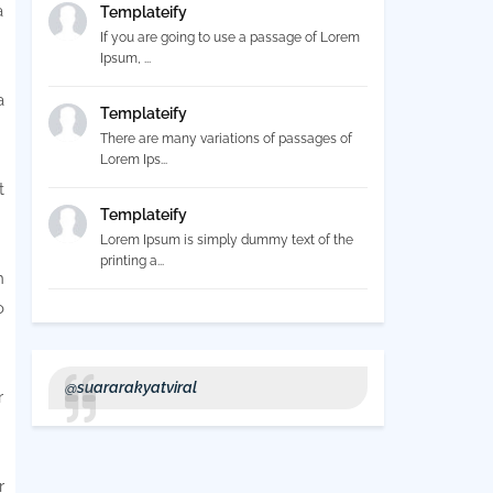
a
Templateify
If you are going to use a passage of Lorem
Ipsum, ...
a
Templateify
There are many variations of passages of
Lorem Ips...
t
Templateify
Lorem Ipsum is simply dummy text of the
printing a...
n
o
@suararakyatviral
r
r