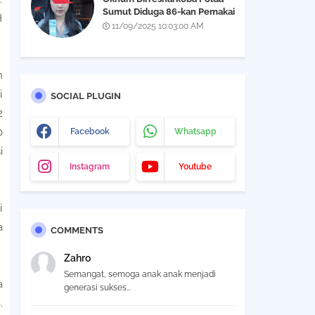
Sumut Diduga 86-kan Pemakai
H
Narkoba Yang Didapatkan Saat
11/09/2025 10:03:00 AM
Razia THM Black Owl, Propam
Diminta Bertindak
n
i
SOCIAL PLUGIN
2
0
Facebook
Whatsapp
i
Instagram
Youtube
i
a
COMMENTS
Zahro
Semangat, semoga anak anak menjadi
a
generasi sukses...
.