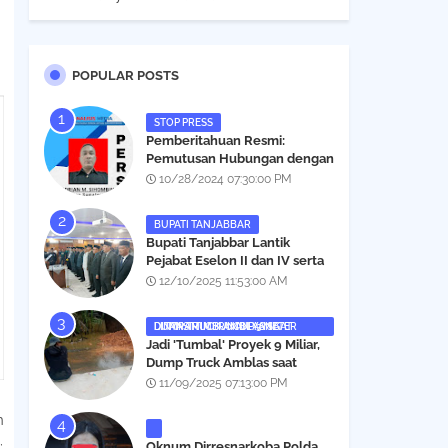
POPULAR POSTS
STOP PRESS
Pemberitahuan Resmi:
Pemutusan Hubungan dengan
Salah Satu Individu yang
10/28/2024 07:30:00 PM
Mengaku Wartawan
Analisismedia.com
BUPATI TANJABBAR
‎Bupati Tanjabbar Lantik
Pejabat Eselon II dan IV serta
Fungsional, Berikut Nama dan
12/10/2025 11:53:00 AM
Posisinya
DUMP TRUCK AMBLAS SAAT LINTASI TIMBUNAN YANG DITANAMI CERUCUP 3 METER
‎Jadi 'Tumbal' Proyek 9 Miliar,
Dump Truck Amblas saat
Lintasi Timbunan yang
11/09/2025 07:13:00 PM
Ditanami Cerucup 1 Meter
n
:
Oknum Dirresnarkoba Polda