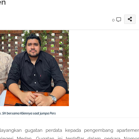
en
0
y, SH bersama Kliennya saat jumpa Pers
layangkan gugatan perdata kepada pengembang aparteme
egeri Medan. Gugatan ini terdaftar dalam perkara Nomor