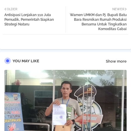
Twi
Wh
OLDER
NEWER
Antisipasi Lonjakan 110 Juta
Wamen UMKM dan Pj. Bupati Batu
tter
atsa
Pemudik, Pemerintah Siapkan
Bara Resmikan Rumah Produksi
Strategi Nataru
Bersama Untuk Tingkatkan
Komoditas Cabai
pp
YOU MAY LIKE
Show more