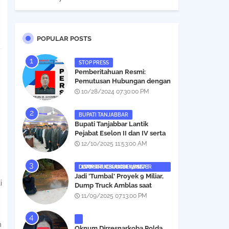
POPULAR POSTS
STOP PRESS
Pemberitahuan Resmi:
Pemutusan Hubungan dengan
Salah Satu Individu yang
10/28/2024 07:30:00 PM
Mengaku Wartawan
Analisismedia.com
BUPATI TANJABBAR
‎Bupati Tanjabbar Lantik
Pejabat Eselon II dan IV serta
Fungsional, Berikut Nama dan
12/10/2025 11:53:00 AM
Posisinya
DUMP TRUCK AMBLAS SAAT LINTASI TIMBUNAN YANG DITANAMI CERUCUP 3 METER
‎Jadi 'Tumbal' Proyek 9 Miliar,
i
Dump Truck Amblas saat
Lintasi Timbunan yang
11/09/2025 07:13:00 PM
Ditanami Cerucup 1 Meter
n
Oknum Dirresnarkoba Polda