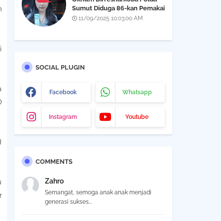
Sumut Diduga 86-kan Pemakai
n
Narkoba Yang Didapatkan Saat
11/09/2025 10:03:00 AM
Razia THM Black Owl, Propam
Diminta Bertindak
i
SOCIAL PLUGIN
a
Facebook
Whatsapp
D
Instagram
Youtube
H
COMMENTS
Zahro
u
Semangat, semoga anak anak menjadi
r
generasi sukses...