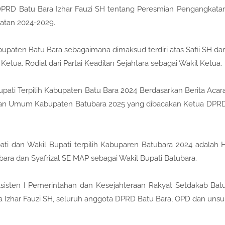
s DPRD Batu Bara Izhar Fauzi SH tentang Peresmian Pengangkata
atan 2024-2029.
aten Batu Bara sebagaimana dimaksud terdiri atas Safii SH dar
etua. Rodial dari Partai Keadilan Sejahtara sebagai Wakil Ketua.
ati Terpilih Kabupaten Batu Bara 2024 Berdasarkan Berita Acar
han Umum Kabupaten Batubara 2025 yang dibacakan Ketua DPR
ti dan Wakil Bupati terpilih Kabuparen Batubara 2024 adalah 
ara dan Syafrizal SE MAP sebagai Wakil Bupati Batubara.
 Asisten I Pemerintahan dan Kesejahteraan Rakyat Setdakab Bat
ra Izhar Fauzi SH, seluruh anggota DPRD Batu Bara, OPD dan unsu