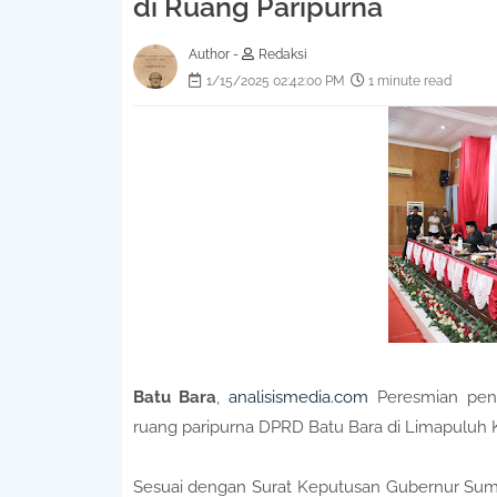
di Ruang Paripurna
Author -
Redaksi
1/15/2025 02:42:00 PM
1 minute read
Batu Bara
,
analisismedia.com
Peresmian peng
ruang paripurna DPRD Batu Bara di Limapuluh K
Sesuai dengan Surat Keputusan Gubernur Suma