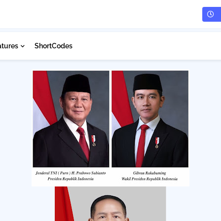
atures
ShortCodes