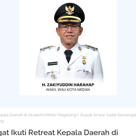
epala Daerah di Akademi Militer Magelang
Bupati Anwar Sadat Semanga
ng
t Ikuti Retreat Kepala Daerah di