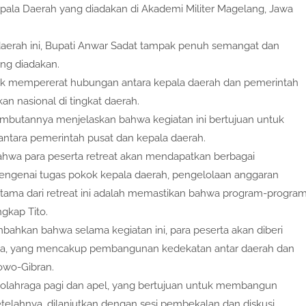
pala Daerah yang diadakan di Akademi Militer Magelang, Jawa
daerah ini, Bupati Anwar Sadat tampak penuh semangat dan
ang diadakan.
tuk mempererat hubungan antara kepala daerah dan pemerintah
an nasional di tingkat daerah.
ambutannya menjelaskan bahwa kegiatan ini bertujuan untuk
ntara pemerintah pusat dan kepala daerah.
bahwa para peserta retreat akan mendapatkan berbagai
genai tugas pokok kepala daerah, pengelolaan anggaran
tama dari retreat ini adalah memastikan bahwa program-progra
gkap Tito.
ahkan bahwa selama kegiatan ini, para peserta akan diberi
ma, yang mencakup pembangunan kedekatan antar daerah dan
owo-Gibran.
an olahraga pagi dan apel, yang bertujuan untuk membangun
etelahnya, dilanjutkan dengan sesi pembekalan dan diskusi