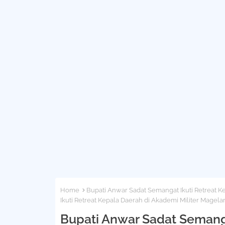
Home
Bupati Anwar Sadat Semangat Ikuti Retreat K
Ikuti Retreat Kepala Daerah di Akademi Militer Magela
Bupati Anwar Sadat Semanga