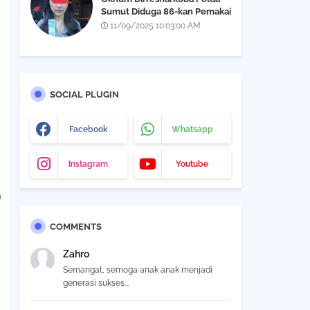
Sumut Diduga 86-kan Pemakai
Narkoba Yang Didapatkan Saat
11/09/2025 10:03:00 AM
Razia THM Black Owl, Propam
Diminta Bertindak
SOCIAL PLUGIN
Facebook
Whatsapp
Instagram
Youtube
m
COMMENTS
Zahro
Semangat, semoga anak anak menjadi
generasi sukses...