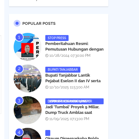
POPULAR POSTS
STOP PRESS
Pemberitahuan Resmi:
Pemutusan Hubungan dengan
Salah Satu Individu yang
10/28/2024 07:30:00 PM
Mengaku Wartawan
Analisismedia.com
BUPATI TANJABBAR
‎Bupati Tanjabbar Lantik
Pejabat Eselon II dan IV serta
Fungsional, Berikut Nama dan
12/10/2025 11:53:00 AM
Posisinya
DUMP TRUCK AMBLAS SAAT LINTASI TIMBUNAN YANG DITANAMI CERUCUP 3 METER
‎Jadi 'Tumbal' Proyek 9 Miliar,
Dump Truck Amblas saat
Lintasi Timbunan yang
11/09/2025 07:13:00 PM
Ditanami Cerucup 1 Meter
Oknum Dirresnarkoba Polda