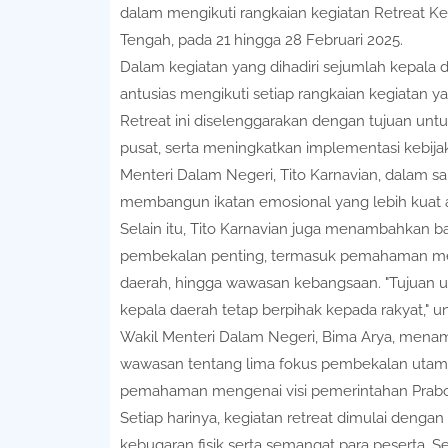
dalam mengikuti rangkaian kegiatan Retreat Ke
Tengah, pada 21 hingga 28 Februari 2025.
Dalam kegiatan yang dihadiri sejumlah kepala 
antusias mengikuti setiap rangkaian kegiatan y
Retreat ini diselenggarakan dengan tujuan un
pusat, serta meningkatkan implementasi kebijak
Menteri Dalam Negeri, Tito Karnavian, dalam s
membangun ikatan emosional yang lebih kuat a
Selain itu, Tito Karnavian juga menambahkan 
pembekalan penting, termasuk pemahaman men
daerah, hingga wawasan kebangsaan. "Tujuan u
kepala daerah tetap berpihak kepada rakyat," un
Wakil Menteri Dalam Negeri, Bima Arya, menamb
wawasan tentang lima fokus pembekalan uta
pemahaman mengenai visi pemerintahan Prab
Setiap harinya, kegiatan retreat dimulai deng
kebugaran fisik serta semangat para peserta. S