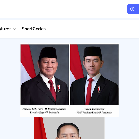
atures
ShortCodes