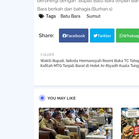
bersinergi dengan Bupati Batu Bara terpilih Ba
Bara berkah dan bahagia.(Burhan.s)
Tags
Batu Bara
Sumut
Facebook
Twitter
Whatsa
OLDER
Wakili Bupati, Sekrda Hermansyah Resmi Buka TC Taha
Kafilah MTQ Tanjab Barat di Hotel Ar-Riyadh Kuala Tung
YOU MAY LIKE