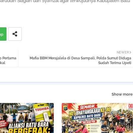
haruddin Siagian dan Syafrizal agar terwujudnya Kabupaten Batu
pp
NEWER
p Pertama
Mafia BBM Merajalela di Desa Sampali, Polda Sumut Diduga
kal
Sudah Terima Upeti
Show more