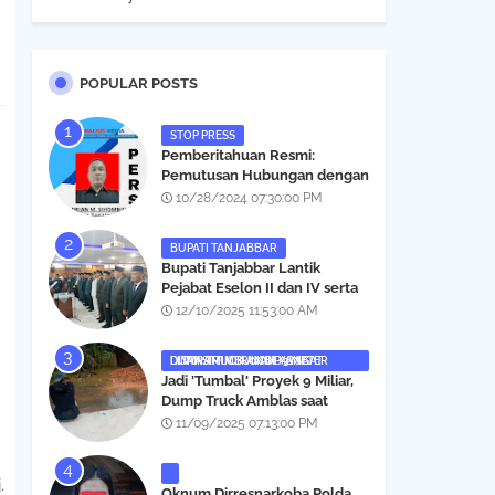
POPULAR POSTS
STOP PRESS
Pemberitahuan Resmi:
Pemutusan Hubungan dengan
Salah Satu Individu yang
10/28/2024 07:30:00 PM
Mengaku Wartawan
Analisismedia.com
BUPATI TANJABBAR
‎Bupati Tanjabbar Lantik
Pejabat Eselon II dan IV serta
Fungsional, Berikut Nama dan
12/10/2025 11:53:00 AM
Posisinya
DUMP TRUCK AMBLAS SAAT LINTASI TIMBUNAN YANG DITANAMI CERUCUP 3 METER
‎Jadi 'Tumbal' Proyek 9 Miliar,
Dump Truck Amblas saat
Lintasi Timbunan yang
11/09/2025 07:13:00 PM
Ditanami Cerucup 1 Meter
.
Oknum Dirresnarkoba Polda