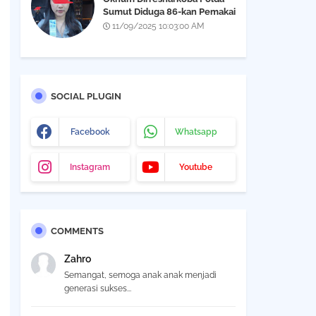
Sumut Diduga 86-kan Pemakai
Narkoba Yang Didapatkan Saat
11/09/2025 10:03:00 AM
Razia THM Black Owl, Propam
Diminta Bertindak
SOCIAL PLUGIN
Facebook
Whatsapp
Instagram
Youtube
COMMENTS
Zahro
Semangat, semoga anak anak menjadi
generasi sukses...