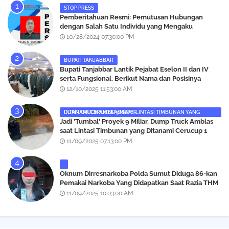
STOP PRESS
Pemberitahuan Resmi: Pemutusan Hubungan
dengan Salah Satu Individu yang Mengaku
Wartawan Analisismedia.com
10/28/2024 07:30:00 PM
BUPATI TANJABBAR
‎Bupati Tanjabbar Lantik Pejabat Eselon II dan IV
serta Fungsional, Berikut Nama dan Posisinya
12/10/2025 11:53:00 AM
DUMP TRUCK AMBLAS SAAT LINTASI TIMBUNAN YANG DITANAMI CERUCUP 3 METER
‎Jadi 'Tumbal' Proyek 9 Miliar, Dump Truck Amblas
saat Lintasi Timbunan yang Ditanami Cerucup 1
Meter
11/09/2025 07:13:00 PM
Oknum Dirresnarkoba Polda Sumut Diduga 86-kan
Pemakai Narkoba Yang Didapatkan Saat Razia THM
Black Owl, Propam Diminta Bertindak
11/09/2025 10:03:00 AM