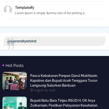
Templateify
Lorem Ipsum is simply dummy text of the printing a...
@suararakyatviral
Hot Posts
Pasca Kebakaran Ponpes Darul Mukhlasin,
Kapolres dan Bupati Aceh Tenggara Turun
Langsung Salurkan Bantuan
August 09, 2026
Bupati Batu Bara Tinjau RSUD H. OK Arya
Zulkarnain, Pastikan Pelayanan Kesehatan