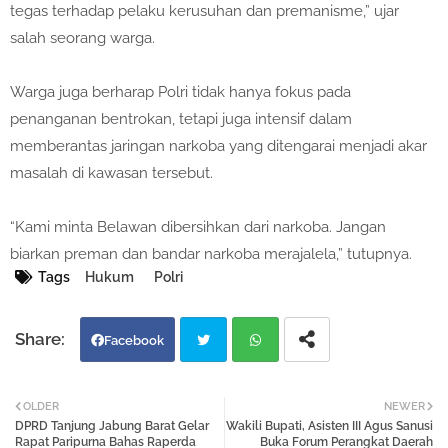
tegas terhadap pelaku kerusuhan dan premanisme,” ujar
salah seorang warga.
Warga juga berharap Polri tidak hanya fokus pada
penanganan bentrokan, tetapi juga intensif dalam
memberantas jaringan narkoba yang ditengarai menjadi akar
masalah di kawasan tersebut.
“Kami minta Belawan dibersihkan dari narkoba. Jangan
biarkan preman dan bandar narkoba merajalela,” tutupnya.
Tags
Hukum
Polri
Facebook
Twi
Wh
OLDER
NEWER
DPRD Tanjung Jabung Barat Gelar
Wakili Bupati, Asisten III Agus Sanusi
tter
atsa
Rapat Paripurna Bahas Raperda
Buka Forum Perangkat Daerah