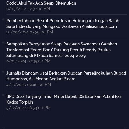
Godol Akui Tak Ada Senpi Ditemukan
6/05/2024 12:32:00 AM
Pemberitahuan Resmi: Pemutusan Hubungan dengan Salah
Satu Individu yang Mengaku Wartawan Analisismedia.com
10/28/2024 07:30:00 PM
Sampaikan Pernyataan Sikap, Relawan Semangat Gerakan
Tranformasi 'Energi Baru' Dukung Penuh Freddy Paulus
Situmorang di Pilkada Samosir 2024-2029
6/01/2024 07:35:00 PM
Jurnalis Diancam Usai Beritakan Dugaan Perselingkuhan Bupati
Humbahas, AJI Medan Angkat Bicara
4/13/2025 09:40:00 PM
BPD Desa Tanjung Timur Minta Bupati DS Batalkan Pelantikan
Kades Terpilih
5/12/2022 06:54:00 PM