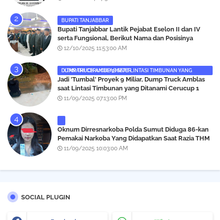
BUPATI TANJABBAR
‎Bupati Tanjabbar Lantik Pejabat Eselon II dan IV
serta Fungsional, Berikut Nama dan Posisinya
12/10/2025 11:53:00 AM
DUMP TRUCK AMBLAS SAAT LINTASI TIMBUNAN YANG DITANAMI CERUCUP 3 METER
‎Jadi 'Tumbal' Proyek 9 Miliar, Dump Truck Amblas
saat Lintasi Timbunan yang Ditanami Cerucup 1
Meter
11/09/2025 07:13:00 PM
Oknum Dirresnarkoba Polda Sumut Diduga 86-kan
Pemakai Narkoba Yang Didapatkan Saat Razia THM
Black Owl, Propam Diminta Bertindak
11/09/2025 10:03:00 AM
SOCIAL PLUGIN