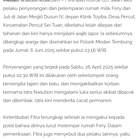
Medan
,
analisismedia.com
– Fitra alias Kotrok (17), salah satu
pelaku penyerangan dan pelemparan rumah milik Fery dan
Juli di Jalan Mesjid Dusun IV, depan Klinik Toyiba, Desa Percut,
Kecamatan Percut Sei Tuan, diketahui telah dilepas dari
tahanan dan kini hanya menjalani wajib lapor. Ia sebelumnya
ditangkap warga dan diserahkan ke Polsek Medan Tembung
pada Jumat, 6 Juni 2025 sekitar pukul 03.56 WIB.
Penyerangan yang terjadi pada Sabtu, 26 April 2025 sekitar
pukul 02.30 WIB ini dilakukan oleh sekelompok orang
bersenjata tajam dan batu, dan mengakibatkan korban
bernama Idris Nasution mengalami luka serius akibat dibacok
dan ditembak. Idris kini menderita cacat permanen.
Keterlibatan Fitra terungkap setelah ia mengakui kepada
polisi bahwa dirinya turut melempar rumah Fery. Dalam
pemeriksaan, Fitra juga menyebut dua pelaku lainnya, yaitu