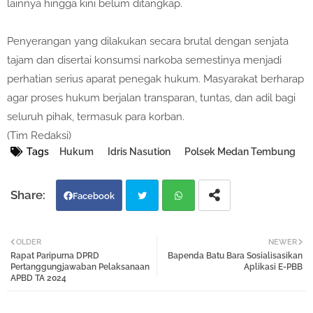
lainnya hingga kini belum ditangkap.
Penyerangan yang dilakukan secara brutal dengan senjata
tajam dan disertai konsumsi narkoba semestinya menjadi
perhatian serius aparat penegak hukum. Masyarakat berharap
agar proses hukum berjalan transparan, tuntas, dan adil bagi
seluruh pihak, termasuk para korban.
(Tim Redaksi)
Tags
Hukum
Idris Nasution
Polsek Medan Tembung
Facebook
Twi
Wh
OLDER
NEWER
Rapat Paripurna DPRD
Bapenda Batu Bara Sosialisasikan
tter
atsa
Pertanggungjawaban Pelaksanaan
Aplikasi E-PBB
APBD TA 2024
pp