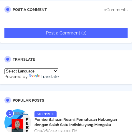
0Comments
POST A COMMENT
Post a Comment (0)
TRANSLATE
Powered by
Translate
POPULAR POSTS
STOP PRESS
Pemberitahuan Resmi: Pemutusan Hubungan
dengan Salah Satu Individu yang Mengaku
Wartawan Analisismedia.com
10/28/2024 07:30:00 PM