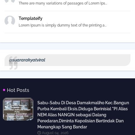
There are many variations of passages of Lorem Ips...
Templateify
Lorem Ipsum is simply dummy text of the printing a...
@suararakyatviral
Hot Posts
Sabu-Sabu Di Desa Damakmaliho Kec.Bangun
Purba Kembali Eksis,Diduga Berinisial "PI Alias
NEM Alias NANGIN sebagai Dalang
Peredaran,Diminta Kepolisian Bertindak Dan
Menangkap Sang Bandar
August 04, 2026