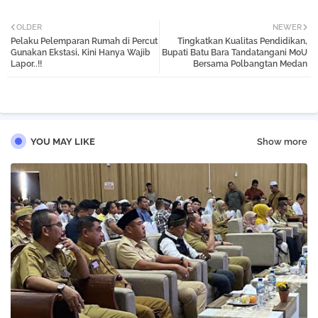
Twi
Wh
OLDER
NEWER
Pelaku Pelemparan Rumah di Percut
Tingkatkan Kualitas Pendidikan,
tter
atsa
Gunakan Ekstasi, Kini Hanya Wajib
Bupati Batu Bara Tandatangani MoU
Lapor..!!
Bersama Polbangtan Medan
pp
YOU MAY LIKE
Show more