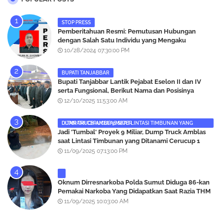
STOP PRESS
Pemberitahuan Resmi: Pemutusan Hubungan
dengan Salah Satu Individu yang Mengaku
Wartawan Analisismedia.com
10/28/2024 07:30:00 PM
BUPATI TANJABBAR
‎Bupati Tanjabbar Lantik Pejabat Eselon II dan IV
serta Fungsional, Berikut Nama dan Posisinya
12/10/2025 11:53:00 AM
DUMP TRUCK AMBLAS SAAT LINTASI TIMBUNAN YANG DITANAMI CERUCUP 3 METER
‎Jadi 'Tumbal' Proyek 9 Miliar, Dump Truck Amblas
saat Lintasi Timbunan yang Ditanami Cerucup 1
Meter
11/09/2025 07:13:00 PM
Oknum Dirresnarkoba Polda Sumut Diduga 86-kan
Pemakai Narkoba Yang Didapatkan Saat Razia THM
Black Owl, Propam Diminta Bertindak
11/09/2025 10:03:00 AM