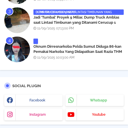
DUMP TRUCK AMBLAS SAAT LINTASI TIMBUNAN YANG DITANAMI CERUCUP 3 METER
‎Jadi 'Tumbal' Proyek 9 Miliar, Dump Truck Amblas
saat Lintasi Timbunan yang Ditanami Cerucup 1
Meter
11/09/2025 07:13:00 PM
Oknum Dirresnarkoba Polda Sumut Diduga 86-kan
Pemakai Narkoba Yang Didapatkan Saat Razia THM
Black Owl, Propam Diminta Bertindak
11/09/2025 10:03:00 AM
SOCIAL PLUGIN
Facebook
Whatsapp
Instagram
Youtube