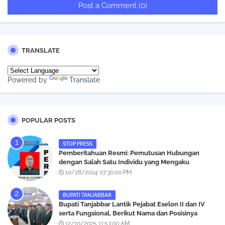
Post a Comment (0)
TRANSLATE
Powered by
Translate
POPULAR POSTS
STOP PRESS
Pemberitahuan Resmi: Pemutusan Hubungan
dengan Salah Satu Individu yang Mengaku
Wartawan Analisismedia.com
10/28/2024 07:30:00 PM
BUPATI TANJABBAR
‎Bupati Tanjabbar Lantik Pejabat Eselon II dan IV
serta Fungsional, Berikut Nama dan Posisinya
12/10/2025 11:53:00 AM