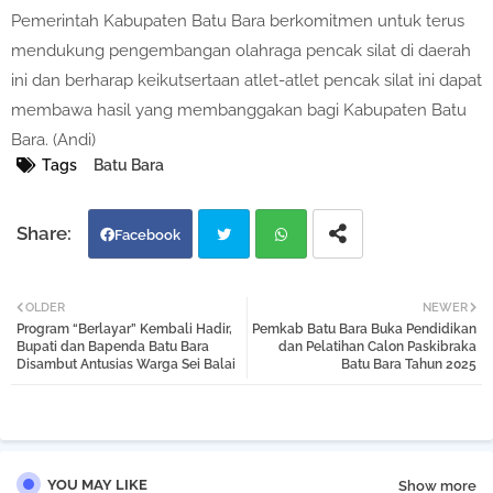
Pemerintah Kabupaten Batu Bara berkomitmen untuk terus
mendukung pengembangan olahraga pencak silat di daerah
ini dan berharap keikutsertaan atlet-atlet pencak silat ini dapat
membawa hasil yang membanggakan bagi Kabupaten Batu
Bara. (Andi)
Tags
Batu Bara
Facebook
Twi
Wh
OLDER
NEWER
Program “Berlayar” Kembali Hadir,
Pemkab Batu Bara Buka Pendidikan
tter
atsa
Bupati dan Bapenda Batu Bara
dan Pelatihan Calon Paskibraka
Disambut Antusias Warga Sei Balai
Batu Bara Tahun 2025
pp
YOU MAY LIKE
Show more