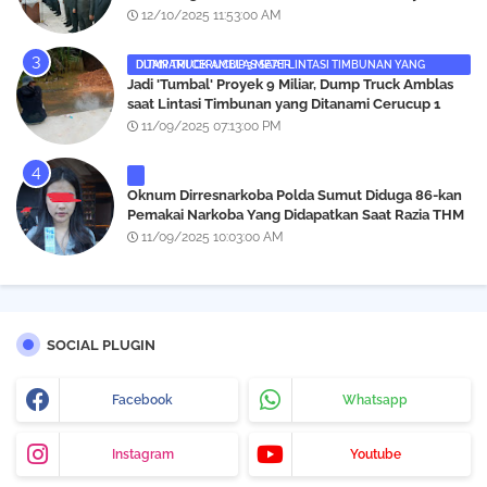
12/10/2025 11:53:00 AM
DUMP TRUCK AMBLAS SAAT LINTASI TIMBUNAN YANG DITANAMI CERUCUP 3 METER
‎Jadi 'Tumbal' Proyek 9 Miliar, Dump Truck Amblas
saat Lintasi Timbunan yang Ditanami Cerucup 1
Meter
11/09/2025 07:13:00 PM
Oknum Dirresnarkoba Polda Sumut Diduga 86-kan
Pemakai Narkoba Yang Didapatkan Saat Razia THM
Black Owl, Propam Diminta Bertindak
11/09/2025 10:03:00 AM
SOCIAL PLUGIN
Facebook
Whatsapp
Instagram
Youtube