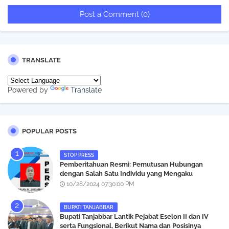
Post a Comment (0)
TRANSLATE
Powered by
Translate
POPULAR POSTS
STOP PRESS
Pemberitahuan Resmi: Pemutusan Hubungan
dengan Salah Satu Individu yang Mengaku
Wartawan Analisismedia.com
10/28/2024 07:30:00 PM
BUPATI TANJABBAR
‎Bupati Tanjabbar Lantik Pejabat Eselon II dan IV
serta Fungsional, Berikut Nama dan Posisinya