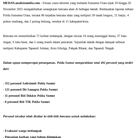
MEDAN,analisismedia.com -
Situasi cuaca ekstrem yang melanda Sumatera Utara sejak 24 hingga 26
November 2025 mengakibatkan serangkaian bencana alam di berbagai daerah. Berdasarkan laporan terbaru
Polda Sumatera Utara, tercatat 86 kejadian bencana alam yang meliputi 59 tanah longsor, 21 banjir, 4
pohon tumbang, dan 2 puting beliung, tersebar di 11 kabupaten/kota.
Bencana ini menimbulkan 72 korban terdampak, dengan rincian 24 orang meninggal dunia, 37 luka
ringan, 6 luka berat, dan 5 orang masih dalam pencarian. Sejumlah daerah dengan dampak terbesar
meliputi Kabupaten Tapanuli Selatan, Kota Sibolga, Pakpak Bharat, dan Tapanuli Tengah.
Dalam upaya mempercepat penanganan, Polda Sumut mengerahkan total 492 personel yang terdiri
dari:
- 352 personel Satbrimob Polda Sumut
- 121 personel Dit Samapta Polda Sumut
- 11 personel Bid Dokkes Polda Sumut
- 8 personel Bid TIK Polda Sumut
Personel tersebut telah disebar ke titik-titik bencana untuk melakukan:
- Evakuasi warga terdampak
- Pencarian korban yang belum ditemukan