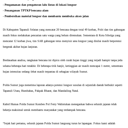
- Pengamanan dan pengaturan lalu lintas di lokasi longsor
- Penanganan TPTKP bencana alam
- Pembersihan material longsor dan membantu membuka akses jalan
Di Kabupaten Tapanuli Selatan yang mencatat 20 bencana dengan total 49 korban, Polri dan tim gabungan
masih fokus melakukan pencarian satu warga yang belum ditemukan. Sementara di Kota Sibolga yang
mencatat 12 korban jiwa, tim SAR gabungan terus menyisir area longsor yang dinilai masih berpotensi
bergerak akibat hujan lanjutan.
Berdasarkan analisa, rangkaian bencana ini dipicu oleh curah hujan tinggi yang terjadi hampir tanpa jeda
selama beberapa hari terakhir. Di beberapa titik banjir, ketinggian air masih mencapai 1 meter, sementara
hujan intensitas sedang–lebat masih terpantau di sebagian wilayah Sumut.
Polda Sumut juga menerima laporan adanya potensi longsor susulan di sejumlah daerah berbukit seperti
Tapanuli Utara, Humbahas, Pakpak Bharat, dan Mandailing Natal.
Kabid Humas Polda Sumut Kombes Pol Ferry Walintukan menegaskan bahwa seluruh jajaran telah
bekerja maksimal untuk membantu masyarakat yang terdampak bencana.
“Sejak hari pertama, seluruh jajaran Polda Sumut langsung turun ke lapangan. Fokus kami adalah