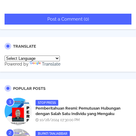
Post a Comment (0)
TRANSLATE
Powered by
Translate
POPULAR POSTS
STOP PRESS
Pemberitahuan Resmi: Pemutusan Hubungan
dengan Salah Satu Individu yang Mengaku
Wartawan Analisismedia.com
10/28/2024 07:30:00 PM
BUPATI TANJABBAR