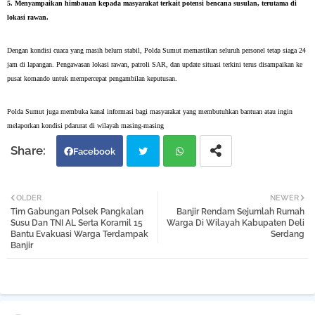
5. Menyampaikan himbauan kepada masyarakat terkait potensi bencana susulan, terutama di
lokasi rawan.
Dengan kondisi cuaca yang masih belum stabil, Polda Sumut memastikan seluruh personel tetap siaga 24
jam di lapangan. Pengawasan lokasi rawan, patroli SAR, dan update situasi terkini terus disampaikan ke
pusat komando untuk mempercepat pengambilan keputusan.
Polda Sumut juga membuka kanal informasi bagi masyarakat yang membutuhkan bantuan atau ingin
melaporkan kondisi pdarurat di wilayah masing-masing
Facebook
Twi
Wh
OLDER
NEWER
Tim Gabungan Polsek Pangkalan
Banjir Rendam Sejumlah Rumah
tter
atsa
Susu Dan TNI AL Serta Koramil 15
Warga Di Wilayah Kabupaten Deli
Bantu Evakuasi Warga Terdampak
Serdang
Banjir
pp