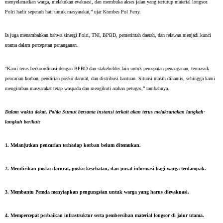
menyelamatkan warga, melakukan evakuasi, dan membuka akses jalan yang tertutup material longsor.
Polri hadir sepenuh hati untuk masyarakat,” ujar Kombes Pol Ferry.
Ia juga menambahkan bahwa sinergi Polri, TNI, BPBD, pemerintah daerah, dan relawan menjadi kunci
utama dalam percepatan penanganan.
“Kami terus berkoordinasi dengan BPBD dan stakeholder lain untuk percepatan penanganan, termasuk
pencarian korban, pendirian posko darurat, dan distribusi bantuan. Situasi masih dinamis, sehingga kami
mengimbau masyarakat tetap waspada dan mengikuti arahan petugas,” tambahnya.
Dalam waktu dekat, Polda Sumut bersama instansi terkait akan terus melaksanakan langkah-
langkah berikut:
1. Melanjutkan pencarian terhadap korban belum ditemukan.
2. Mendirikan posko darurat, posko kesehatan, dan pusat informasi bagi warga terdampak.
3. Membantu Pemda menyiapkan pengungsian untuk warga yang harus dievakuasi.
4. Mempercepat perbaikan infrastruktur serta pembersihan material longsor di jalur utama.