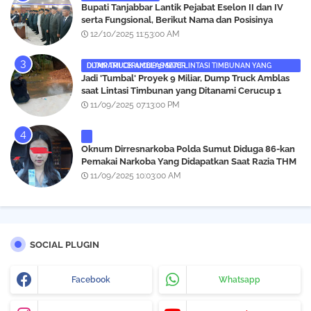
‎Bupati Tanjabbar Lantik Pejabat Eselon II dan IV
serta Fungsional, Berikut Nama dan Posisinya
12/10/2025 11:53:00 AM
DUMP TRUCK AMBLAS SAAT LINTASI TIMBUNAN YANG DITANAMI CERUCUP 3 METER
‎Jadi 'Tumbal' Proyek 9 Miliar, Dump Truck Amblas
saat Lintasi Timbunan yang Ditanami Cerucup 1
Meter
11/09/2025 07:13:00 PM
Oknum Dirresnarkoba Polda Sumut Diduga 86-kan
Pemakai Narkoba Yang Didapatkan Saat Razia THM
Black Owl, Propam Diminta Bertindak
11/09/2025 10:03:00 AM
SOCIAL PLUGIN
Facebook
Whatsapp