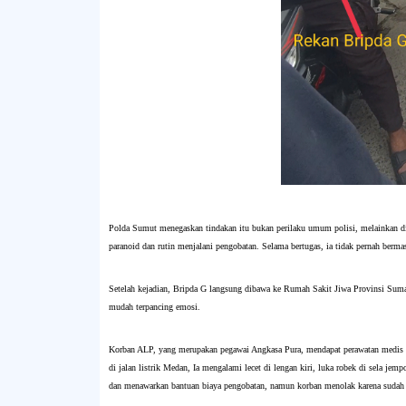
Polda Sumut menegaskan tindakan itu bukan perilaku umum polisi, melainkan dip
paranoid dan rutin menjalani pengobatan. Selama bertugas, ia tidak pernah bermas
Setelah kejadian, Bripda G langsung dibawa ke Rumah Sakit Jiwa Provinsi Sumat
mudah terpancing emosi.
Korban ALP, yang merupakan pegawai Angkasa Pura, mendapat perawatan medis 
di jalan listrik Medan, Ia mengalami lecet di lengan kiri, luka robek di sela jem
dan menawarkan bantuan biaya pengobatan, namun korban menolak karena sudah di