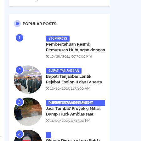
POPULAR POSTS
STOP PRESS
Pemberitahuan Resmi:
Pemutusan Hubungan dengan
Salah Satu Individu yang
10/28/2024 07:30:00 PM
Mengaku Wartawan
Analisismedia.com
BUPATI TANJABBAR
‎Bupati Tanjabbar Lantik
Pejabat Eselon II dan IV serta
Fungsional, Berikut Nama dan
12/10/2025 11:53:00 AM
Posisinya
DUMP TRUCK AMBLAS SAAT LINTASI TIMBUNAN YANG DITANAMI CERUCUP 3 METER
‎Jadi 'Tumbal' Proyek 9 Miliar,
Dump Truck Amblas saat
Lintasi Timbunan yang
11/09/2025 07:13:00 PM
Ditanami Cerucup 1 Meter
.
Oknum Dirresnarkoba Polda