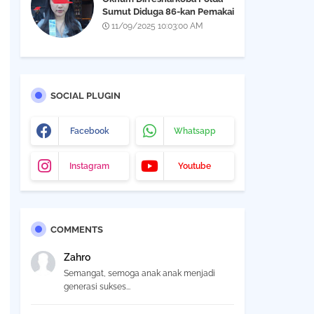
Sumut Diduga 86-kan Pemakai
Narkoba Yang Didapatkan Saat
11/09/2025 10:03:00 AM
Razia THM Black Owl, Propam
Diminta Bertindak
SOCIAL PLUGIN
Facebook
Whatsapp
Instagram
Youtube
COMMENTS
Zahro
Semangat, semoga anak anak menjadi
generasi sukses...