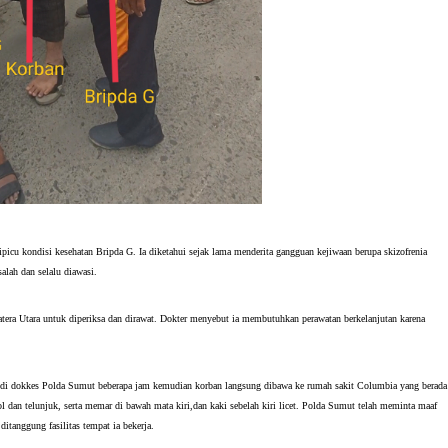
icu kondisi kesehatan Bripda G. Ia diketahui sejak lama menderita gangguan kejiwaan berupa skizofrenia
alah dan selalu diawasi.
era Utara untuk diperiksa dan dirawat. Dokter menyebut ia membutuhkan perawatan berkelanjutan karena
di dokkes Polda Sumut beberapa jam kemudian korban langsung dibawa ke rumah sakit Columbia yang berada
pol dan telunjuk, serta memar di bawah mata kiri,dan kaki sebelah kiri licet. Polda Sumut telah meminta maaf
tanggung fasilitas tempat ia bekerja.