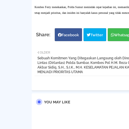
Kombes Ferry menekankan, Polda Sumut menindak cepat kejadian ini, memastika
tetap menjadi prioritas, dan insiden ini hanyalah kasus personal yang tidak menc
Facebook
Twitter
Whatsa
OLDER
Sebuah Komitmen Yang Ditegaskan Langsung oleh Direk
Lintas (Dirlantas) Polda Sumbar, Kombes Pol H.M. Reza 
Akbar Sidiq, S.H., S.I.K., M.H. KESELAMATAN PEJALAN KA
MENJADI PRIORITAS UTAMA
YOU MAY LIKE