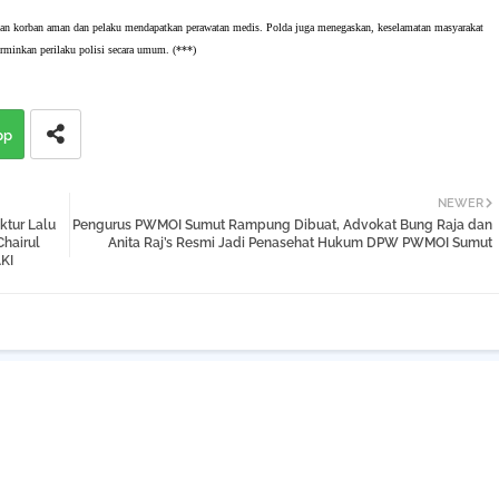
n korban aman dan pelaku mendapatkan perawatan medis. Polda juga menegaskan, keselamatan masyarakat
erminkan perilaku polisi secara umum. (***)
pp
NEWER
tur Lalu
Pengurus PWMOI Sumut Rampung Dibuat, Advokat Bung Raja dan
Chairul
Anita Raj’s Resmi Jadi Penasehat Hukum DPW PWMOI Sumut
KI