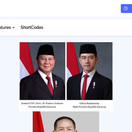
atures
ShortCodes