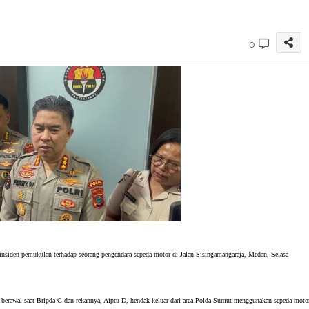
0
siden pemukulan terhadap seorang pengendara sepeda motor di Jalan Sisingamangaraja, Medan, Selasa
erawal saat Bripda G dan rekannya, Aiptu D, hendak keluar dari area Polda Sumut menggunakan sepeda motor