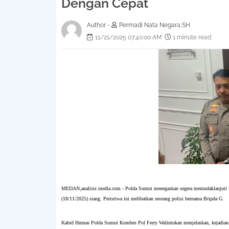
Dengan Cepat
Author -
Permadi Nata Negara,SH
11/21/2025 07:40:00 AM
1 minute read
MEDAN,analisis media.com - Polda Sumut menegaskan segera menindaklanjuti in
(18/11/2025) siang. Peristiwa ini melibatkan seorang polisi bernama Bripda G.
Kabid Humas Polda Sumut Kombes Pol Ferry Walintukan menjelaskan, kejadian b