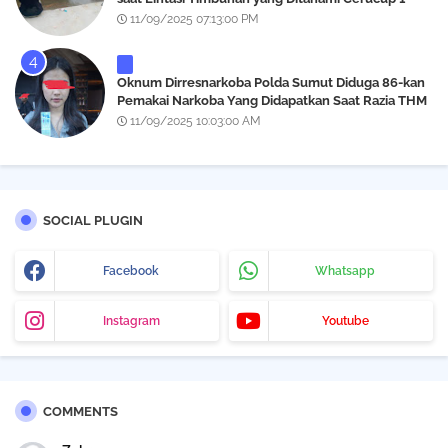
Meter
11/09/2025 07:13:00 PM
Oknum Dirresnarkoba Polda Sumut Diduga 86-kan
Pemakai Narkoba Yang Didapatkan Saat Razia THM
Black Owl, Propam Diminta Bertindak
11/09/2025 10:03:00 AM
SOCIAL PLUGIN
Facebook
Whatsapp
Instagram
Youtube
COMMENTS