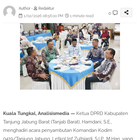
Author -
Redaktur
0
1/02/2026 08:56:00 PM
1 minute read
Kuala Tungkal, Analisismedia —
Ketua DPRD Kabupaten
Tanjung Jabung Barat (Tanjab Barat), Hamdani, S.E.,
menghadiri acara penyambutan Komandan Kodim
0419/Tanjung Jabung, Letkol Inf Zulhiardi, S.I.P., M.Han, yang