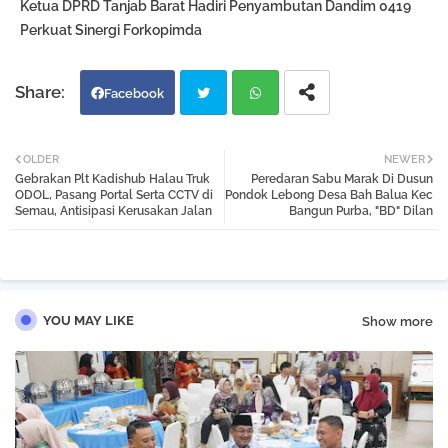
Ketua DPRD Tanjab Barat Hadiri Penyambutan Dandim 0419
Perkuat Sinergi Forkopimda
Facebook
Twi
Wh
OLDER
NEWER
‎Gebrakan Plt Kadishub Halau Truk
Peredaran Sabu Marak Di Dusun
tter
atsa
ODOL, Pasang Portal Serta CCTV di
Pondok Lebong Desa Bah Balua Kec
Semau, Antisipasi Kerusakan Jalan
Bangun Purba, "BD" Dilan
pp
YOU MAY LIKE
Show more