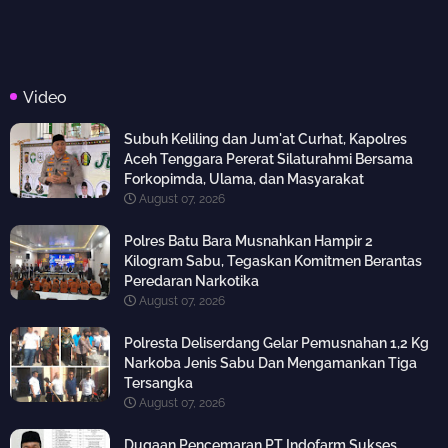
Video
Subuh Keliling dan Jum'at Curhat, Kapolres
Aceh Tenggara Pererat Silaturahmi Bersama
Forkopimda, Ulama, dan Masyarakat
August 07, 2026
Polres Batu Bara Musnahkan Hampir 2
Kilogram Sabu, Tegaskan Komitmen Berantas
Peredaran Narkotika
August 07, 2026
Polresta Deliserdang Gelar Pemusnahan 1,2 Kg
Narkoba Jenis Sabu Dan Mengamankan Tiga
Tersangka
August 07, 2026
Dugaan Pencemaran PT Indofarm Sukses