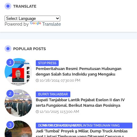
TRANSLATE
Powered by
Translate
POPULAR POSTS
STOP PRESS
Pemberitahuan Resmi: Pemutusan Hubungan
dengan Salah Satu Individu yang Mengaku
Wartawan Analisismedia.com
10/28/2024 07:30:00 PM
BUPATI TANJABBAR
‎Bupati Tanjabbar Lantik Pejabat Eselon II dan IV
serta Fungsional, Berikut Nama dan Posisinya
12/10/2025 11:53:00 AM
DUMP TRUCK AMBLAS SAAT LINTASI TIMBUNAN YANG DITANAMI CERUCUP 3 METER
‎Jadi 'Tumbal' Proyek 9 Miliar, Dump Truck Amblas
saat Lintasi Timbunan yang Ditanami Cerucup 1