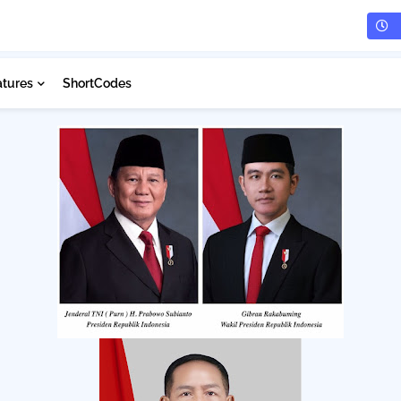
atures
ShortCodes