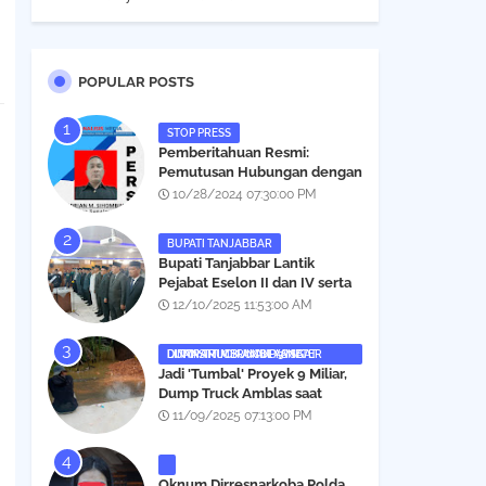
POPULAR POSTS
STOP PRESS
Pemberitahuan Resmi:
Pemutusan Hubungan dengan
Salah Satu Individu yang
10/28/2024 07:30:00 PM
Mengaku Wartawan
Analisismedia.com
BUPATI TANJABBAR
‎Bupati Tanjabbar Lantik
Pejabat Eselon II dan IV serta
Fungsional, Berikut Nama dan
12/10/2025 11:53:00 AM
Posisinya
DUMP TRUCK AMBLAS SAAT LINTASI TIMBUNAN YANG DITANAMI CERUCUP 3 METER
‎Jadi 'Tumbal' Proyek 9 Miliar,
Dump Truck Amblas saat
Lintasi Timbunan yang
11/09/2025 07:13:00 PM
Ditanami Cerucup 1 Meter
Oknum Dirresnarkoba Polda