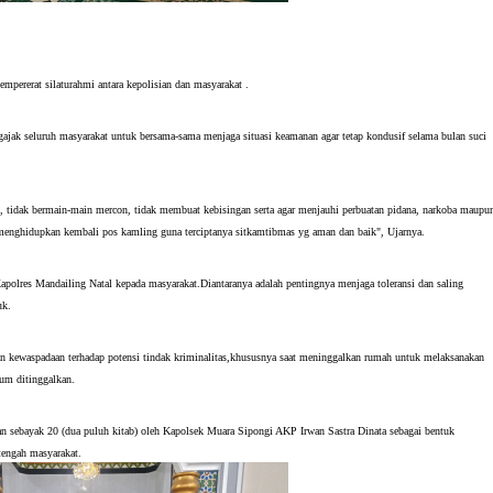
pererat silaturahmi antara kepolisian dan masyarakat .
ak seluruh masyarakat untuk bersama-sama menjaga situasi keamanan agar tetap kondusif selama bulan suci
, tidak bermain-main mercon, tidak membuat kebisingan serta agar menjauhi perbuatan pidana, narkoba maupu
k menghidupkan kembali pos kamling guna terciptanya sitkamtibmas yg aman dan baik", Ujarnya.
olres Mandailing Natal kepada masyarakat.Diantaranya adalah pentingnya menjaga toleransi dan saling
uk.
 kewaspadaan terhadap potensi tindak kriminalitas,khususnya saat meninggalkan rumah untuk melaksanakan
um ditinggalkan.
an sebayak 20 (dua puluh kitab) oleh Kapolsek Muara Sipongi AKP Irwan Sastra Dinata sebagai bentuk
tengah masyarakat.