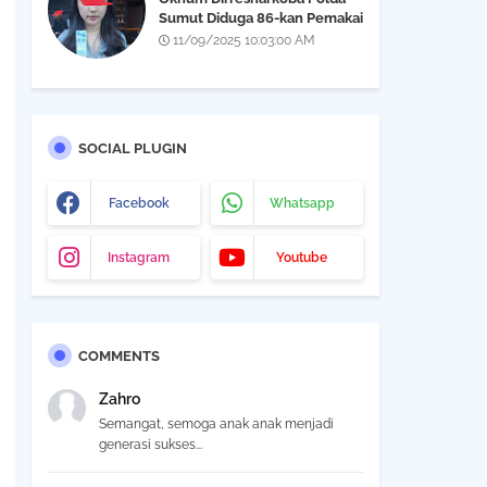
Sumut Diduga 86-kan Pemakai
Narkoba Yang Didapatkan Saat
11/09/2025 10:03:00 AM
Razia THM Black Owl, Propam
Diminta Bertindak
SOCIAL PLUGIN
Facebook
Whatsapp
Instagram
Youtube
COMMENTS
Zahro
Semangat, semoga anak anak menjadi
generasi sukses...