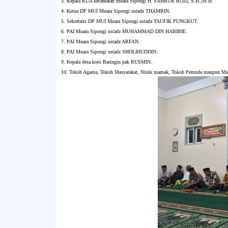
3. Kepala KUA kecamatan muara Sipongi H. FAHRUR ROZI, S.H.,M.H.
4. Ketua DP MUI Muara Sipongi ustadz THAMRIN.
5. Sekretaris DP MUI Muara Sipongi ustadz TAUFIK PUNGKUT.
6. PAI Muara Sipongi ustadz MUHAMMAD DIN HABIBIE.
7. PAI Muara Sipongi ustadz ARFAN.
8. PAI Muara Sipongi ustadz SHOLIHUDDIN.
9. Kepala desa koto Baringin pak RUSMIN.
10. Tokoh Agama, Tokoh Masyarakat, Ninik mamak, Tokoh Pemuda maupun Masy