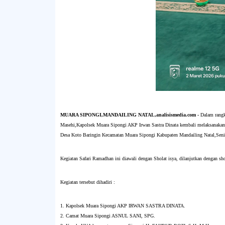
MUARA SIPONGI,MANDAILING NATAL,analisismedia.com -
Dalam rangka
Masehi,Kapolsek Muara Sipongi AKP Irwan Sastra Dinata kembali melaksanaka
Desa Koto Baringin Kecamatan Muara Sipongi Kabupaten Mandailing Natal,Seni
Kegiatan Safari Ramadhan ini diawali dengan Sholat isya, dilanjutkan dengan sho
Kegiatan tersebut dihadiri :
1. Kapolsek Muara Sipongi AKP IRWAN SASTRA DINATA.
2. Camat Muara Sipongi ASNUL SANI, SPG.