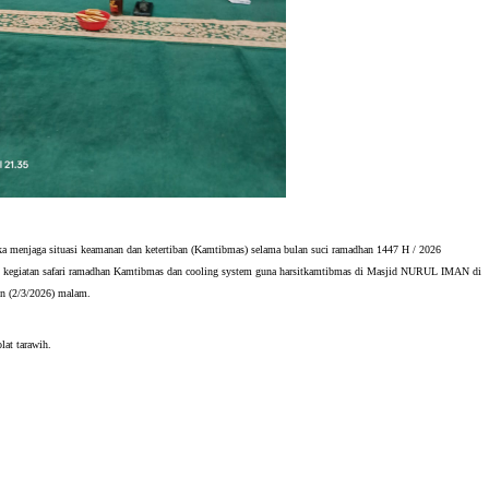
 menjaga situasi keamanan dan ketertiban (Kamtibmas) selama bulan suci ramadhan 1447 H / 2026
n kegiatan safari ramadhan Kamtibmas dan cooling system guna harsitkamtibmas di Masjid NURUL IMAN di
n (2/3/2026) malam.
lat tarawih.