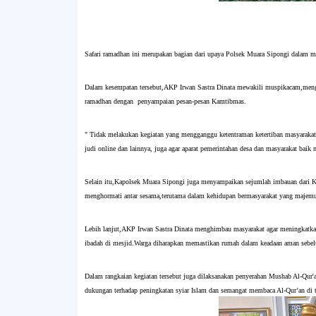
Safari ramadhan ini merupakan bagian dari upaya Polsek Muara Sipongi dalam mem
Dalam kesempatan tersebut,AKP Irwan Sastra Dinata mewakili muspikacam,mengaj
ramadhan dengan penyampaian pesan-pesan Kamtibmas.
" Tidak melakukan kegiatan yang mengganggu ketentraman ketertiban masyarakat
judi online dan lainnya, juga agar aparat pemerintahan desa dan masyarakat bai
Selain itu,Kapolsek Muara Sipongi juga menyampaikan sejumlah imbauan dari Kap
menghormati antar sesama,terutama dalam kehidupan bermasyarakat yang majem
Lebih lanjut,AKP Irwan Sastra Dinata menghimbau masyarakat agar meningkatkan
ibadah di mesjid.Warga diharapkan memastikan rumah dalam keadaan aman sebel
Dalam rangkaian kegiatan tersebut juga dilaksanakan penyerahan Mushab Al-Qur'
dukungan terhadap peningkatan syiar Islam dan semangat membaca Al-Qur’an di 