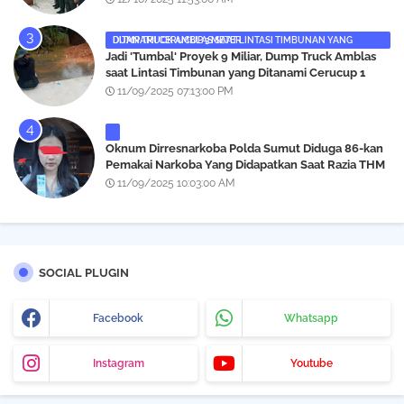
DUMP TRUCK AMBLAS SAAT LINTASI TIMBUNAN YANG DITANAMI CERUCUP 3 METER
‎Jadi 'Tumbal' Proyek 9 Miliar, Dump Truck Amblas
saat Lintasi Timbunan yang Ditanami Cerucup 1
Meter
11/09/2025 07:13:00 PM
Oknum Dirresnarkoba Polda Sumut Diduga 86-kan
Pemakai Narkoba Yang Didapatkan Saat Razia THM
Black Owl, Propam Diminta Bertindak
11/09/2025 10:03:00 AM
SOCIAL PLUGIN
Facebook
Whatsapp
Instagram
Youtube