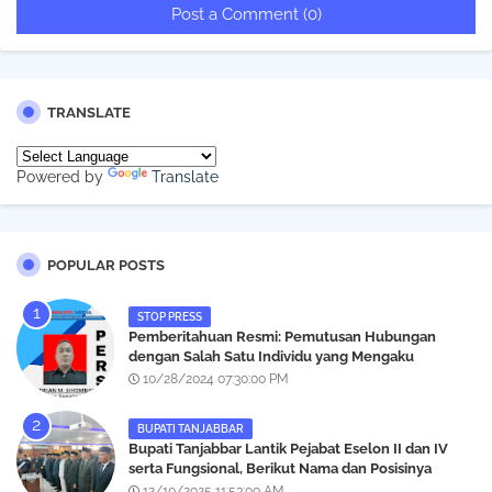
Post a Comment (0)
TRANSLATE
Powered by
Translate
POPULAR POSTS
STOP PRESS
Pemberitahuan Resmi: Pemutusan Hubungan
dengan Salah Satu Individu yang Mengaku
Wartawan Analisismedia.com
10/28/2024 07:30:00 PM
BUPATI TANJABBAR
‎Bupati Tanjabbar Lantik Pejabat Eselon II dan IV
serta Fungsional, Berikut Nama dan Posisinya
12/10/2025 11:53:00 AM