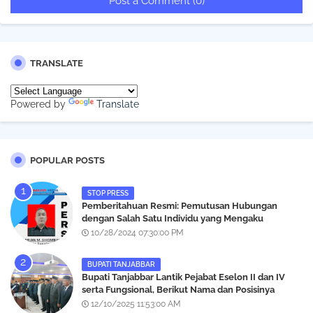
Post a Comment (0)
TRANSLATE
Powered by
Translate
POPULAR POSTS
STOP PRESS
Pemberitahuan Resmi: Pemutusan Hubungan
dengan Salah Satu Individu yang Mengaku
Wartawan Analisismedia.com
10/28/2024 07:30:00 PM
BUPATI TANJABBAR
‎Bupati Tanjabbar Lantik Pejabat Eselon II dan IV
serta Fungsional, Berikut Nama dan Posisinya
12/10/2025 11:53:00 AM