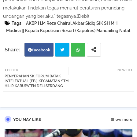
melakukan tindakan tegas menurut peraturan perundang-
undangan yang berlaku,” tegasnya.(Debi)
Tags
AKBP H.M Reza Chairul Akbar Sidiq SIK SH MH
Madina || Kepala Kepolisian Resort (Kapolres) Mandailing Natal
Facebook
Twi
Wh
OLDER
NEWER
PENYERAHAN SK FORUM BATAK
tter
atsa
INTELEKTUAL (FBI) KECAMATAN STM
HILIR KABUPATEN DELI SERDANG
pp
YOU MAY LIKE
Show more