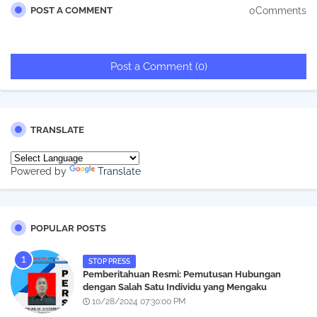
0Comments
POST A COMMENT
Post a Comment (0)
TRANSLATE
Powered by
Translate
POPULAR POSTS
STOP PRESS
Pemberitahuan Resmi: Pemutusan Hubungan
dengan Salah Satu Individu yang Mengaku
Wartawan Analisismedia.com
10/28/2024 07:30:00 PM