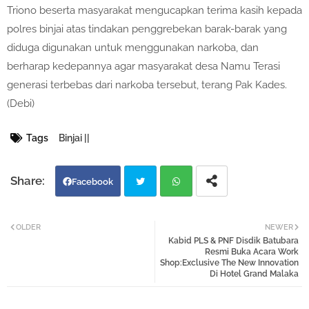
Triono beserta masyarakat mengucapkan terima kasih kepada
polres binjai atas tindakan penggrebekan barak-barak yang
diduga digunakan untuk menggunakan narkoba, dan
berharap kedepannya agar masyarakat desa Namu Terasi
generasi terbebas dari narkoba tersebut, terang Pak Kades.
(Debi)
Tags
Binjai ||
Facebook
Twi
Wh
OLDER
NEWER
Kabid PLS & PNF Disdik Batubara
tter
atsa
Resmi Buka Acara Work
Shop:Exclusive The New Innovation
Di Hotel Grand Malaka
pp