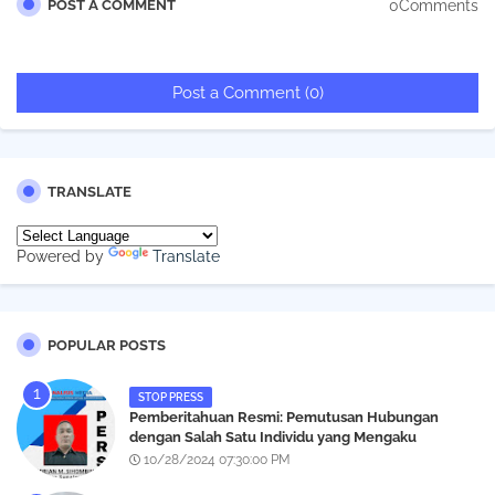
0Comments
POST A COMMENT
Post a Comment (0)
TRANSLATE
Powered by
Translate
POPULAR POSTS
STOP PRESS
Pemberitahuan Resmi: Pemutusan Hubungan
dengan Salah Satu Individu yang Mengaku
Wartawan Analisismedia.com
10/28/2024 07:30:00 PM