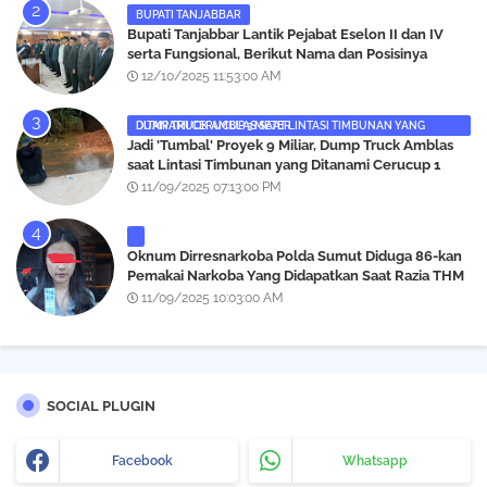
BUPATI TANJABBAR
‎Bupati Tanjabbar Lantik Pejabat Eselon II dan IV
serta Fungsional, Berikut Nama dan Posisinya
12/10/2025 11:53:00 AM
DUMP TRUCK AMBLAS SAAT LINTASI TIMBUNAN YANG DITANAMI CERUCUP 3 METER
‎Jadi 'Tumbal' Proyek 9 Miliar, Dump Truck Amblas
saat Lintasi Timbunan yang Ditanami Cerucup 1
Meter
11/09/2025 07:13:00 PM
Oknum Dirresnarkoba Polda Sumut Diduga 86-kan
Pemakai Narkoba Yang Didapatkan Saat Razia THM
Black Owl, Propam Diminta Bertindak
11/09/2025 10:03:00 AM
SOCIAL PLUGIN
Facebook
Whatsapp