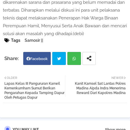
dikarenakan sarana dan prasarana yang belum memadai dan
terbatas. Diharapkan melalui diskusi ini para unit pelaksana
teknis dapat melaksanakan Penerapan Hak Warga Binaan
Perempuan Hamil, Menyusui Serta Anak Bawaan dan mencari
solusi akan masalah yang dihadapi.(debi)
Tags
Samosir ||
Facebook
Twi
Wh
OLDER
NEWER
Lapas Kelas III Pangururan Kanwil
Kanit Kamsel Sat Lantas Polres
tter
atsa
Kemenkumham Sumut Berikan
Madina Aipda Indra Menerima
Pengarahan Kepada Tamping Dapur
Reward Dari Kapolres Madina
Oleh Petugas Dapur
pp
YOU MAY LIKE
Show more