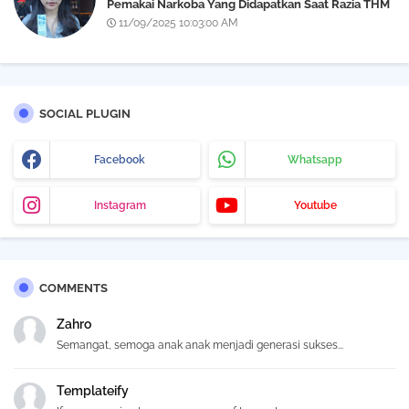
Pemakai Narkoba Yang Didapatkan Saat Razia THM
Black Owl, Propam Diminta Bertindak
11/09/2025 10:03:00 AM
SOCIAL PLUGIN
Facebook
Whatsapp
Instagram
Youtube
COMMENTS
Zahro
Semangat, semoga anak anak menjadi generasi sukses...
Templateify