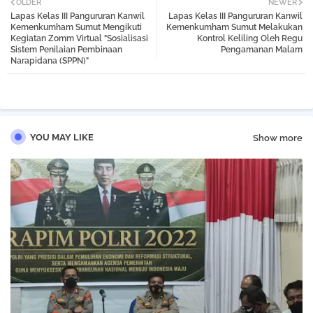
OLDER
NEWER
Lapas Kelas III Pangururan Kanwil
Lapas Kelas III Pangururan Kanwil
tter
atsa
Kemenkumham Sumut Mengikuti
Kemenkumham Sumut Melakukan
Kegiatan Zomm Virtual "Sosialisasi
Kontrol Keliling Oleh Regu
Sistem Penilaian Pembinaan
Pengamanan Malam
pp
Narapidana (SPPN)"
YOU MAY LIKE
Show more