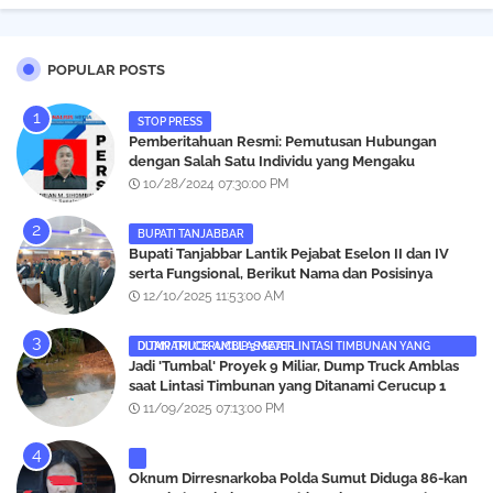
POPULAR POSTS
STOP PRESS
Pemberitahuan Resmi: Pemutusan Hubungan
dengan Salah Satu Individu yang Mengaku
Wartawan Analisismedia.com
10/28/2024 07:30:00 PM
BUPATI TANJABBAR
‎Bupati Tanjabbar Lantik Pejabat Eselon II dan IV
serta Fungsional, Berikut Nama dan Posisinya
12/10/2025 11:53:00 AM
DUMP TRUCK AMBLAS SAAT LINTASI TIMBUNAN YANG DITANAMI CERUCUP 3 METER
‎Jadi 'Tumbal' Proyek 9 Miliar, Dump Truck Amblas
saat Lintasi Timbunan yang Ditanami Cerucup 1
Meter
11/09/2025 07:13:00 PM
Oknum Dirresnarkoba Polda Sumut Diduga 86-kan