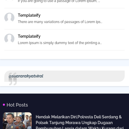
If you are going to use a passage of Lorem Ipsum, ...
Templateify
There are many variations of passages of Lorem Ips...
Templateify
Lorem Ipsum is simply dummy text of the printing a...
@suararakyatviral
Hot Posts
Hendak Melarikan Diri,Polresta Deli Serdang &
Polsek Tanjung Morawa Ungkap Dugaan
Pembunuhan Lansia dalam Waktu Kurang dari