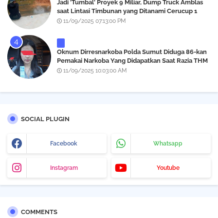
‎Jadi 'Tumbal' Proyek 9 Miliar, Dump Truck Amblas
saat Lintasi Timbunan yang Ditanami Cerucup 1
Meter
11/09/2025 07:13:00 PM
Oknum Dirresnarkoba Polda Sumut Diduga 86-kan
Pemakai Narkoba Yang Didapatkan Saat Razia THM
Black Owl, Propam Diminta Bertindak
11/09/2025 10:03:00 AM
SOCIAL PLUGIN
Facebook
Whatsapp
Instagram
Youtube
COMMENTS