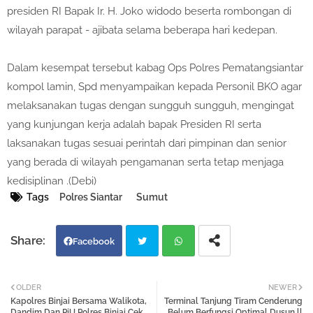
presiden RI Bapak Ir. H. Joko widodo beserta rombongan di
wilayah parapat - ajibata selama beberapa hari kedepan.
Dalam kesempat tersebut kabag Ops Polres Pematangsiantar
kompol lamin, Spd menyampaikan kepada Personil BKO agar
melaksanakan tugas dengan sungguh sungguh, mengingat
yang kunjungan kerja adalah bapak Presiden RI serta
laksanakan tugas sesuai perintah dari pimpinan dan senior
yang berada di wilayah pengamanan serta tetap menjaga
kedisiplinan .(Debi)
Tags
Polres Siantar
Sumut
Facebook
Twi
Wh
OLDER
NEWER
Kapolres Binjai Bersama Walikota,
Terminal Tanjung Tiram Cenderung
tter
atsa
Dandim Dan PjU Polres Binjai Cek
Belum Berfungsi Optimal Dusun ll