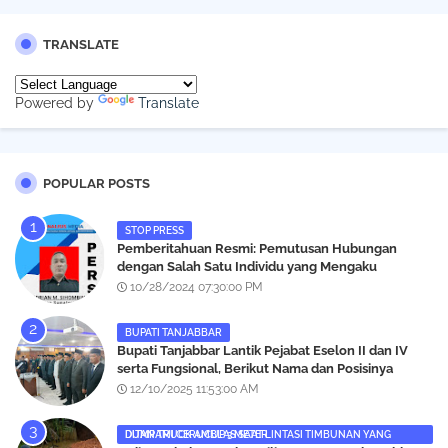
TRANSLATE
Powered by
Translate
POPULAR POSTS
STOP PRESS
Pemberitahuan Resmi: Pemutusan Hubungan
dengan Salah Satu Individu yang Mengaku
Wartawan Analisismedia.com
10/28/2024 07:30:00 PM
BUPATI TANJABBAR
‎Bupati Tanjabbar Lantik Pejabat Eselon II dan IV
serta Fungsional, Berikut Nama dan Posisinya
12/10/2025 11:53:00 AM
DUMP TRUCK AMBLAS SAAT LINTASI TIMBUNAN YANG DITANAMI CERUCUP 3 METER