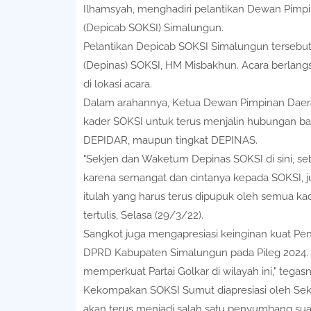
Ilhamsyah, menghadiri pelantikan Dewan Pimpi
(Depicab SOKSI) Simalungun.
Pelantikan Depicab SOKSI Simalungun tersebut
(Depinas) SOKSI, HM Misbakhun. Acara berlangs
di lokasi acara.
Dalam arahannya, Ketua Dewan Pimpinan Daera
kader SOKSI untuk terus menjalin hubungan bai
DEPIDAR, maupun tingkat DEPINAS.
"Sekjen dan Waketum Depinas SOKSI di sini, se
karena semangat dan cintanya kepada SOKSI, juga
itulah yang harus terus dipupuk oleh semua ka
tertulis, Selasa (29/3/22).
Sangkot juga mengapresiasi keinginan kuat P
DPRD Kabupaten Simalungun pada Pileg 2024. "S
memperkuat Partai Golkar di wilayah ini," tegasn
Kekompakan SOKSI Sumut diapresiasi oleh Sekr
akan terus menjadi salah satu penyumbang suar