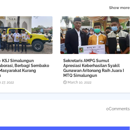
Show more
 - KSJ Simalungun
Sekretaris AMPG Sumut
aborasi, Berbagi Sembako
Apresiasi Keberhasilan Syakil
Masyarakat Kurang
Gunawan Aritonang Raih Juara I
u
MTQ Simalungun
 27, 2022
March 10, 2022
0Comments