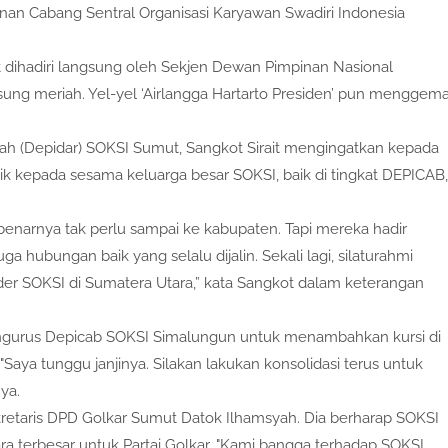
nan Cabang Sentral Organisasi Karyawan Swadiri Indonesia
 dihadiri langsung oleh Sekjen Dewan Pimpinan Nasional
ung meriah. Yel-yel ‘Airlangga Hartarto Presiden’ pun menggem
h (Depidar) SOKSI Sumut, Sangkot Sirait mengingatkan kepada
k kepada sesama keluarga besar SOKSI, baik di tingkat DEPICAB,
benarnya tak perlu sampai ke kabupaten. Tapi mereka hadir
 hubungan baik yang selalu dijalin. Sekali lagi, silaturahmi
der SOKSI di Sumatera Utara,” kata Sangkot dalam keterangan
engurus Depicab SOKSI Simalungun untuk menambahkan kursi di
aya tunggu janjinya. Silakan lakukan konsolidasi terus untuk
ya.
etaris DPD Golkar Sumut Datok Ilhamsyah. Dia berharap SOKSI
a terbesar untuk Partai Golkar. "Kami bangga terhadap SOKSI