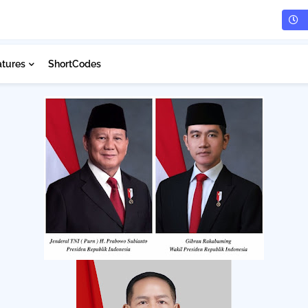
atures
ShortCodes