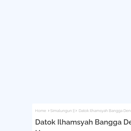
Home
Simalungun ||
Datok Ilhamsyah Bangga Den
Datok Ilhamsyah Bangga D