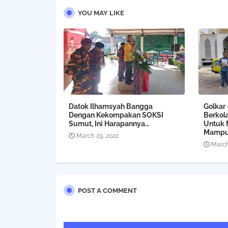
YOU MAY LIKE
Datok Ilhamsyah Bangga
Golkar
Dengan Kekompakan SOKSI
Berkol
Sumut, Ini Harapannya…
Untuk 
Mamp
March 29, 2022
March
POST A COMMENT