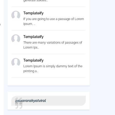
generasi sukses...
Templateify
If you are going to use a passage of Lorem
a
Ipsum, ...
Templateify
There are many variations of passages of
Lorem Ips...
Templateify
Lorem Ipsum is simply dummy text of the
printing a...
@suararakyatviral