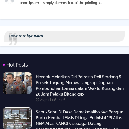
Lorem Ipsum is simply dummy text of the printing a...
@suararakyatviral
Hot Posts
Hendak Melarikan Diri,Polresta Deli Serdang &
Polsek Tanjung Morawa Ungkap Dugaan
Pembunuhan Lansia dalam Waktu Kurang dari
48 Jam Pelaku Ditangkap
August 06, 2026
Sabu-Sabu Di Desa Damakmaliho Kec.Bangun
Purba Kembali Eksis,Diduga Berinisial "PI Alias
NEM Alias NANGIN sebagai Dalang