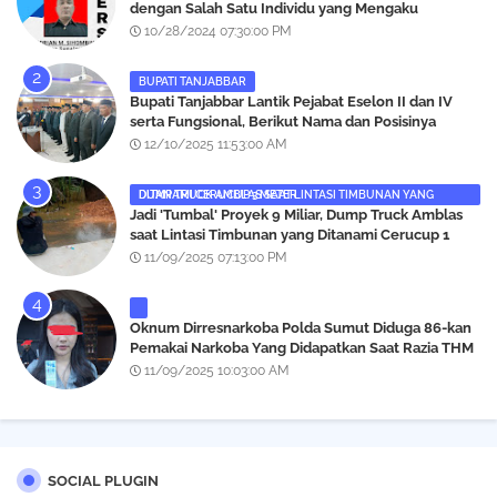
dengan Salah Satu Individu yang Mengaku
Wartawan Analisismedia.com
10/28/2024 07:30:00 PM
BUPATI TANJABBAR
‎Bupati Tanjabbar Lantik Pejabat Eselon II dan IV
serta Fungsional, Berikut Nama dan Posisinya
12/10/2025 11:53:00 AM
DUMP TRUCK AMBLAS SAAT LINTASI TIMBUNAN YANG DITANAMI CERUCUP 3 METER
‎Jadi 'Tumbal' Proyek 9 Miliar, Dump Truck Amblas
saat Lintasi Timbunan yang Ditanami Cerucup 1
Meter
11/09/2025 07:13:00 PM
Oknum Dirresnarkoba Polda Sumut Diduga 86-kan
Pemakai Narkoba Yang Didapatkan Saat Razia THM
Black Owl, Propam Diminta Bertindak
11/09/2025 10:03:00 AM
SOCIAL PLUGIN