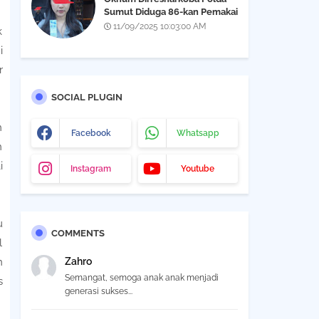
Sumut Diduga 86-kan Pemakai
Narkoba Yang Didapatkan Saat
11/09/2025 10:03:00 AM
k
Razia THM Black Owl, Propam
i
Diminta Bertindak
r
SOCIAL PLUGIN
n
Facebook
Whatsapp
n
i
Instagram
Youtube
u
COMMENTS
l
Zahro
n
Semangat, semoga anak anak menjadi
s
generasi sukses...