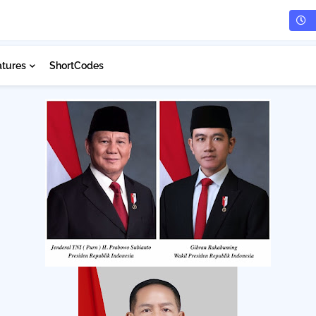
atures
ShortCodes