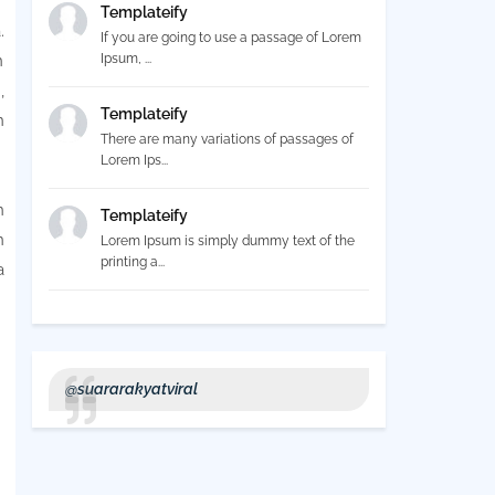
Templateify
.
If you are going to use a passage of Lorem
Ipsum, ...
n
,
Templateify
n
There are many variations of passages of
Lorem Ips...
n
Templateify
n
Lorem Ipsum is simply dummy text of the
printing a...
a
@suararakyatviral