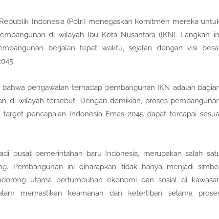
a Republik Indonesia (Polri) menegaskan komitmen mereka untu
mbangunan di wilayah Ibu Kota Nusantara (IKN). Langkah in
mbangunan berjalan tepat waktu, sejalan dengan visi besa
045.
an bahwa pengawalan terhadap pembangunan IKN adalah bagia
nan di wilayah tersebut. Dengan demikian, proses pembanguna
 target pencapaian Indonesia Emas 2045 dapat tercapai sesua
adi pusat pemerintahan baru Indonesia, merupakan salah sat
ing. Pembangunan ini diharapkan tidak hanya menjadi simbo
pendorong utama pertumbuhan ekonomi dan sosial di kawasa
 dalam memastikan keamanan dan ketertiban selama prose