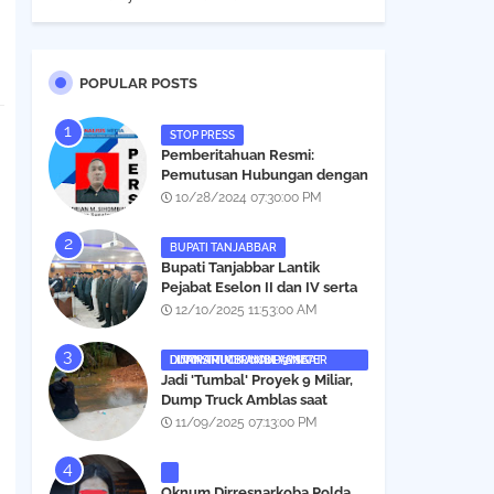
POPULAR POSTS
STOP PRESS
Pemberitahuan Resmi:
Pemutusan Hubungan dengan
Salah Satu Individu yang
10/28/2024 07:30:00 PM
Mengaku Wartawan
Analisismedia.com
BUPATI TANJABBAR
‎Bupati Tanjabbar Lantik
Pejabat Eselon II dan IV serta
Fungsional, Berikut Nama dan
12/10/2025 11:53:00 AM
Posisinya
DUMP TRUCK AMBLAS SAAT LINTASI TIMBUNAN YANG DITANAMI CERUCUP 3 METER
‎Jadi 'Tumbal' Proyek 9 Miliar,
Dump Truck Amblas saat
Lintasi Timbunan yang
11/09/2025 07:13:00 PM
Ditanami Cerucup 1 Meter
Oknum Dirresnarkoba Polda