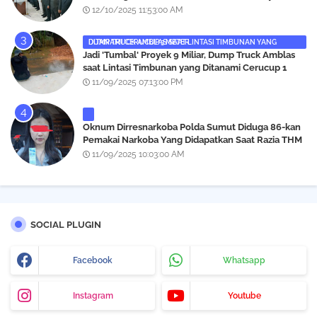
12/10/2025 11:53:00 AM
DUMP TRUCK AMBLAS SAAT LINTASI TIMBUNAN YANG DITANAMI CERUCUP 3 METER
‎Jadi 'Tumbal' Proyek 9 Miliar, Dump Truck Amblas
saat Lintasi Timbunan yang Ditanami Cerucup 1
Meter
11/09/2025 07:13:00 PM
Oknum Dirresnarkoba Polda Sumut Diduga 86-kan
Pemakai Narkoba Yang Didapatkan Saat Razia THM
Black Owl, Propam Diminta Bertindak
11/09/2025 10:03:00 AM
SOCIAL PLUGIN
Facebook
Whatsapp
Instagram
Youtube