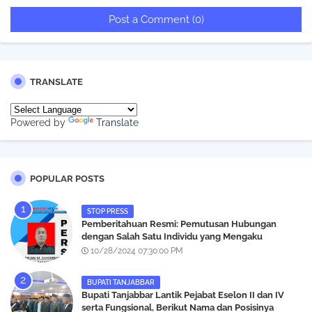
Post a Comment (0)
TRANSLATE
Powered by
Translate
POPULAR POSTS
STOP PRESS
Pemberitahuan Resmi: Pemutusan Hubungan
dengan Salah Satu Individu yang Mengaku
Wartawan Analisismedia.com
10/28/2024 07:30:00 PM
BUPATI TANJABBAR
‎Bupati Tanjabbar Lantik Pejabat Eselon II dan IV
serta Fungsional, Berikut Nama dan Posisinya