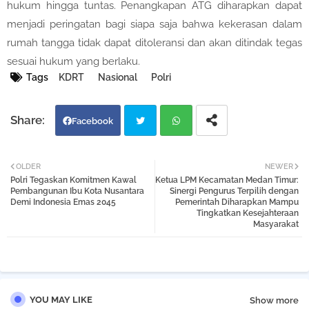
hukum hingga tuntas. Penangkapan ATG diharapkan dapat
menjadi peringatan bagi siapa saja bahwa kekerasan dalam
rumah tangga tidak dapat ditoleransi dan akan ditindak tegas
sesuai hukum yang berlaku.
Tags
KDRT
Nasional
Polri
Facebook
Twi
Wh
OLDER
NEWER
Polri Tegaskan Komitmen Kawal
Ketua LPM Kecamatan Medan Timur:
tter
atsa
Pembangunan Ibu Kota Nusantara
Sinergi Pengurus Terpilih dengan
Demi Indonesia Emas 2045
Pemerintah Diharapkan Mampu
Tingkatkan Kesejahteraan
pp
Masyarakat
YOU MAY LIKE
Show more