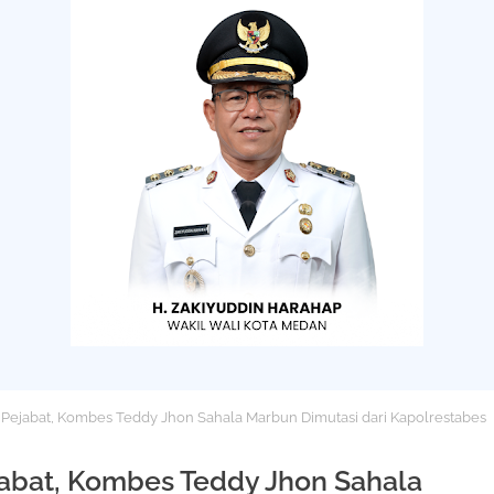
 Pejabat, Kombes Teddy Jhon Sahala Marbun Dimutasi dari Kapolrestabes
jabat, Kombes Teddy Jhon Sahala