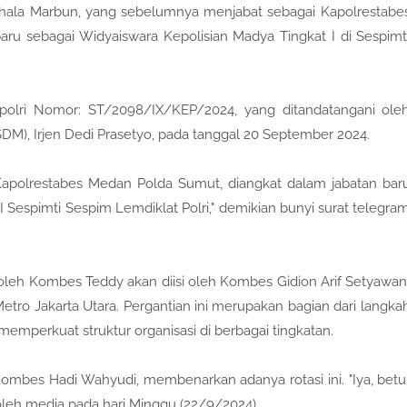
ala Marbun, yang sebelumnya menjabat sebagai Kapolrestabe
ru sebagai Widyaiswara Kepolisian Madya Tingkat I di Sespimt
apolri Nomor: ST/2098/IX/KEP/2024, yang ditandatangani ole
DM), Irjen Dedi Prasetyo, pada tanggal 20 September 2024.
apolrestabes Medan Polda Sumut, diangkat dalam jabatan bar
 Sespimti Sespim Lemdiklat Polri," demikian bunyi surat telegra
oleh Kombes Teddy akan diisi oleh Kombes Gidion Arif Setyawan
ro Jakarta Utara. Pergantian ini merupakan bagian dari langka
memperkuat struktur organisasi di berbagai tingkatan.
mbes Hadi Wahyudi, membenarkan adanya rotasi ini. "Iya, betu
 oleh media pada hari Minggu (22/9/2024).