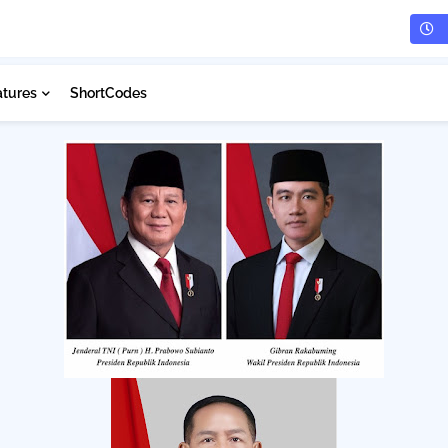
atures
ShortCodes