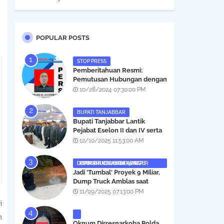
POPULAR POSTS
STOP PRESS
Pemberitahuan Resmi:
Pemutusan Hubungan dengan
Salah Satu Individu yang
10/28/2024 07:30:00 PM
Mengaku Wartawan
Analisismedia.com
BUPATI TANJABBAR
‎Bupati Tanjabbar Lantik
Pejabat Eselon II dan IV serta
Fungsional, Berikut Nama dan
12/10/2025 11:53:00 AM
Posisinya
DUMP TRUCK AMBLAS SAAT LINTASI TIMBUNAN YANG DITANAMI CERUCUP 3 METER
‎Jadi 'Tumbal' Proyek 9 Miliar,
Dump Truck Amblas saat
Lintasi Timbunan yang
11/09/2025 07:13:00 PM
Ditanami Cerucup 1 Meter
i
h
Oknum Dirresnarkoba Polda