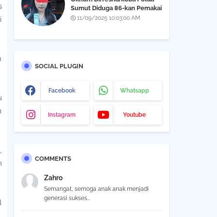
s
Sumut Diduga 86-kan Pemakai
Narkoba Yang Didapatkan Saat
11/09/2025 10:03:00 AM
i
Razia THM Black Owl, Propam
Diminta Bertindak
h
SOCIAL PLUGIN
Facebook
Whatsapp
u
m
Instagram
Youtube
,
COMMENTS
h
Zahro
Semangat, semoga anak anak menjadi
generasi sukses...
l