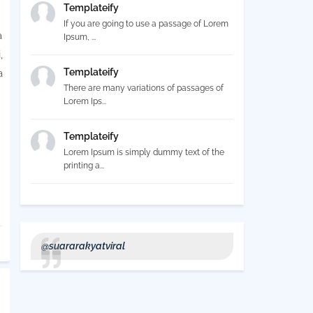
Templateify
If you are going to use a passage of Lorem
a
Ipsum, ...
,
Templateify
a
There are many variations of passages of
Lorem Ips...
Templateify
Lorem Ipsum is simply dummy text of the
printing a...
@suararakyatviral