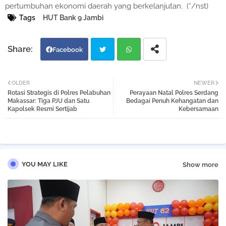
pertumbuhan ekonomi daerah yang berkelanjutan.
(*/nst)
Tags
HUT Bank 9 Jambi
Facebook
Twi
Wh
OLDER
NEWER
Rotasi Strategis di Polres Pelabuhan
Perayaan Natal Polres Serdang
tter
atsa
Makassar: Tiga PJU dan Satu
Bedagai Penuh Kehangatan dan
Kapolsek Resmi Sertijab
Kebersamaan
pp
YOU MAY LIKE
Show more