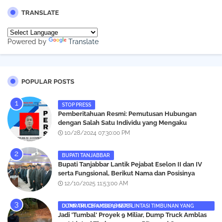
TRANSLATE
Powered by
Translate
POPULAR POSTS
STOP PRESS
Pemberitahuan Resmi: Pemutusan Hubungan
dengan Salah Satu Individu yang Mengaku
Wartawan Analisismedia.com
10/28/2024 07:30:00 PM
BUPATI TANJABBAR
‎Bupati Tanjabbar Lantik Pejabat Eselon II dan IV
serta Fungsional, Berikut Nama dan Posisinya
12/10/2025 11:53:00 AM
DUMP TRUCK AMBLAS SAAT LINTASI TIMBUNAN YANG DITANAMI CERUCUP 3 METER
‎Jadi 'Tumbal' Proyek 9 Miliar, Dump Truck Amblas