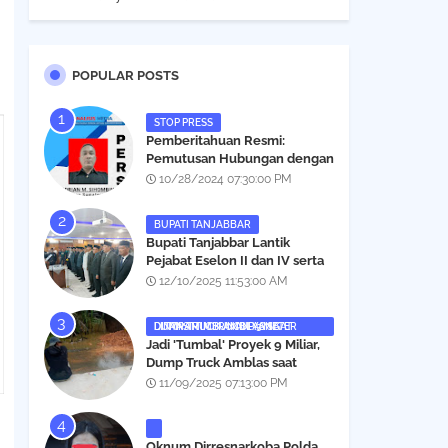
POPULAR POSTS
STOP PRESS
Pemberitahuan Resmi:
Pemutusan Hubungan dengan
Salah Satu Individu yang
10/28/2024 07:30:00 PM
Mengaku Wartawan
Analisismedia.com
BUPATI TANJABBAR
‎Bupati Tanjabbar Lantik
Pejabat Eselon II dan IV serta
Fungsional, Berikut Nama dan
12/10/2025 11:53:00 AM
Posisinya
DUMP TRUCK AMBLAS SAAT LINTASI TIMBUNAN YANG DITANAMI CERUCUP 3 METER
‎Jadi 'Tumbal' Proyek 9 Miliar,
Dump Truck Amblas saat
Lintasi Timbunan yang
11/09/2025 07:13:00 PM
Ditanami Cerucup 1 Meter
Oknum Dirresnarkoba Polda