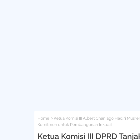
Home
Ketua Komisi III Albert Chaniago Hadiri Musr
Komitmen untuk Pembangunan Inklusif
Ketua Komisi III DPRD Tanj