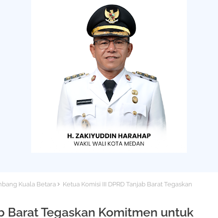
enbang Kuala Betara
Ketua Komisi III DPRD Tanjab Barat Tegaskan
ab Barat Tegaskan Komitmen untuk