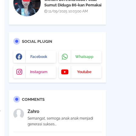
Sumut Diduga 86-kan Pemakai
Narkoba Yang Didapatkan Saat
11/09/2025 10:03:00 AM
Razia THM Black Owl, Propam
Diminta Bertindak
SOCIAL PLUGIN
Facebook
Whatsapp
Instagram
Youtube
COMMENTS
p
Zahro
Semangat, semoga anak anak menjadi
generasi sukses...