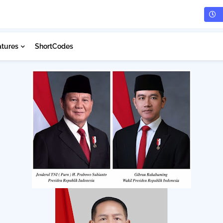
atures
ShortCodes