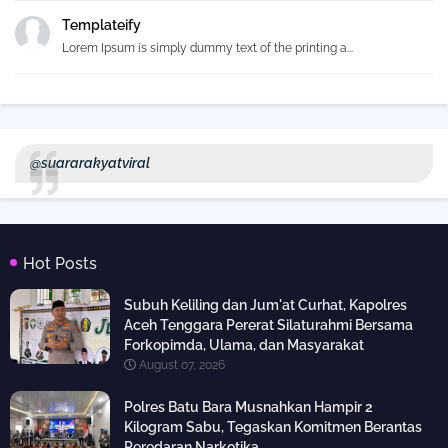
Templateify
Lorem Ipsum is simply dummy text of the printing a...
@suararakyatviral
Hot Posts
Subuh Keliling dan Jum'at Curhat, Kapolres
Aceh Tenggara Pererat Silaturahmi Bersama
Forkopimda, Ulama, dan Masyarakat
August 07, 2026
Polres Batu Bara Musnahkan Hampir 2
Kilogram Sabu, Tegaskan Komitmen Berantas
Peredaran Narkotika