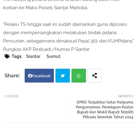
korban ke Mako Polseķ Sianțar Martoba.
"Pelaku TS hingga saat ini sudah diamankan guna diproses
dengan mempersangkakan melakukan tindak pidana
Pencurian, sebagaimana dimaksud Pasal 362 dari KUHPidana,"
Pungkas AKP Restuadi./Humas P Siantar
Tags
Siantar
Sumut
Facebook
Twi
Wh
OLDER
NEWER
DPRD Tanjabbar Gelar Paripurna
tter
atsa
Pengumuman, Penetapan Paslon
Bupati dan Wakil Bupati Terpilih
Pilkada Serentak Tahun 2024
pp