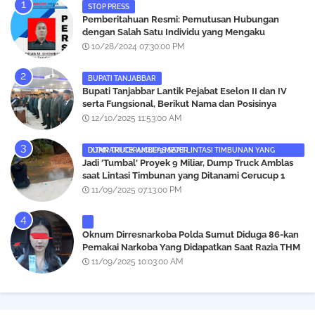
STOP PRESS
Pemberitahuan Resmi: Pemutusan Hubungan
dengan Salah Satu Individu yang Mengaku
Wartawan Analisismedia.com
10/28/2024 07:30:00 PM
BUPATI TANJABBAR
‎Bupati Tanjabbar Lantik Pejabat Eselon II dan IV
serta Fungsional, Berikut Nama dan Posisinya
12/10/2025 11:53:00 AM
DUMP TRUCK AMBLAS SAAT LINTASI TIMBUNAN YANG DITANAMI CERUCUP 3 METER
‎Jadi 'Tumbal' Proyek 9 Miliar, Dump Truck Amblas
saat Lintasi Timbunan yang Ditanami Cerucup 1
Meter
11/09/2025 07:13:00 PM
Oknum Dirresnarkoba Polda Sumut Diduga 86-kan
Pemakai Narkoba Yang Didapatkan Saat Razia THM
Black Owl, Propam Diminta Bertindak
11/09/2025 10:03:00 AM