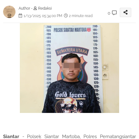
Author -
Redaksi
0
1/13/2025 05:34:00 PM
2 minute read
Siantar
- Polseķ Siantar Martoba, Polres Pematangsiantar