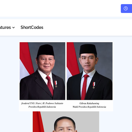
atures
ShortCodes