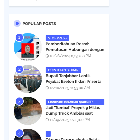
POPULAR POSTS
STOP PRESS
Pemberitahuan Resmi:
Pemutusan Hubungan dengan
Salah Satu Individu yang
10/28/2024 07:30:00 PM
Mengaku Wartawan
Analisismedia.com
BUPATI TANJABBAR
‎Bupati Tanjabbar Lantik
Pejabat Eselon II dan IV serta
Fungsional, Berikut Nama dan
12/10/2025 11:53:00 AM
Posisinya
DUMP TRUCK AMBLAS SAAT LINTASI TIMBUNAN YANG DITANAMI CERUCUP 3 METER
‎Jadi 'Tumbal' Proyek 9 Miliar,
Dump Truck Amblas saat
Lintasi Timbunan yang
11/09/2025 07:13:00 PM
Ditanami Cerucup 1 Meter
Oknum Dirresnarkoba Polda