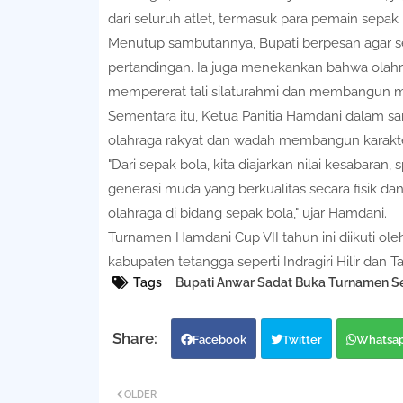
dari seluruh atlet, termasuk para pemain sepak 
Menutup sambutannya, Bupati berpesan agar s
pertandingan. Ia juga menekankan bahwa olahra
mempererat tali silaturahmi dan membangun m
Sementara itu, Ketua Panitia Hamdani dalam 
olahraga rakyat dan wadah membangun karakte
"Dari sepak bola, kita diajarkan nilai kesabaran
generasi muda yang berkualitas secara fisik d
olahraga di bidang sepak bola," ujar Hamdani.
Turnamen Hamdani Cup VII tahun ini diikuti ole
kabupaten tetangga seperti Indragiri Hilir dan T
Tags
Bupati Anwar Sadat Buka Turnamen S
Facebook
Twitter
Whatsa
OLDER