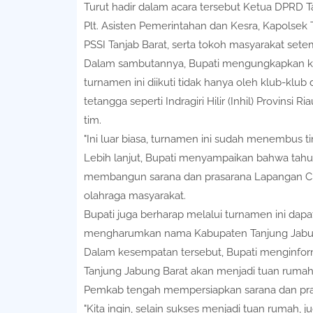
Turut hadir dalam acara tersebut Ketua DPRD 
Plt. Asisten Pemerintahan dan Kesra, Kapolsek
PSSI Tanjab Barat, serta tokoh masyarakat sete
Dalam sambutannya, Bupati mengungkapkan ke
turnamen ini diikuti tidak hanya oleh klub-klub
tetangga seperti Indragiri Hilir (Inhil) Provins
tim.
"Ini luar biasa, turnamen ini sudah menembus ting
Lebih lanjut, Bupati menyampaikan bahwa tah
membangun sarana dan prasarana Lapangan Ci
olahraga masyarakat.
Bupati juga berharap melalui turnamen ini dapa
mengharumkan nama Kabupaten Tanjung Jabung
Dalam kesempatan tersebut, Bupati menginfor
Tanjung Jabung Barat akan menjadi tuan rumah 
Pemkab tengah mempersiapkan sarana dan pr
"Kita ingin, selain sukses menjadi tuan rumah,