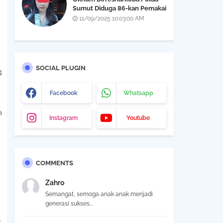
Sumut Diduga 86-kan Pemakai
Narkoba Yang Didapatkan Saat
11/09/2025 10:03:00 AM
Razia THM Black Owl, Propam
Diminta Bertindak
SOCIAL PLUGIN
4
Facebook
Whatsapp
a
Instagram
Youtube
COMMENTS
Zahro
Semangat, semoga anak anak menjadi
generasi sukses...
s