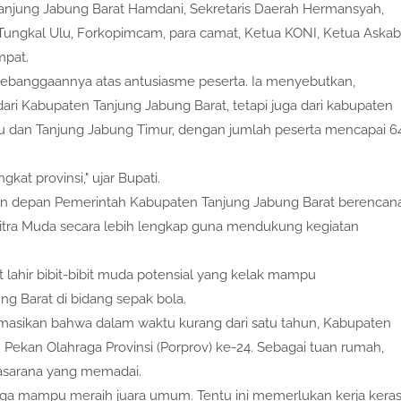
Tanjung Jabung Barat Hamdani, Sekretaris Daerah Hermansyah,
 Tungkal Ulu, Forkopimcam, para camat, Ketua KONI, Ketua Askab
mpat.
banggaannya atas antusiasme peserta. Ia menyebutkan,
 dari Kabupaten Tanjung Jabung Barat, tetapi juga dari kabupaten
i Riau dan Tanjung Jabung Timur, dengan jumlah peserta mencapai 6
kat provinsi," ujar Bupati.
un depan Pemerintah Kabupaten Tanjung Jabung Barat berencan
tra Muda secara lebih lengkap guna mendukung kegiatan
t lahir bibit-bibit muda potensial yang kelak mampu
 Barat di bidang sepak bola.
masikan bahwa dalam waktu kurang dari satu tahun, Kabupaten
Pekan Olahraga Provinsi (Porprov) ke-24. Sebagai tuan rumah,
asarana yang memadai.
 juga mampu meraih juara umum. Tentu ini memerlukan kerja kera