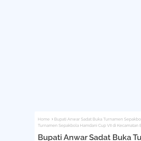
Home
Bupati Anwar Sadat Buka Turnamen Sepakbol
Turnamen Sepakbola Hamdani Cup VII di Kecamatan 
Bupati Anwar Sadat Buka T