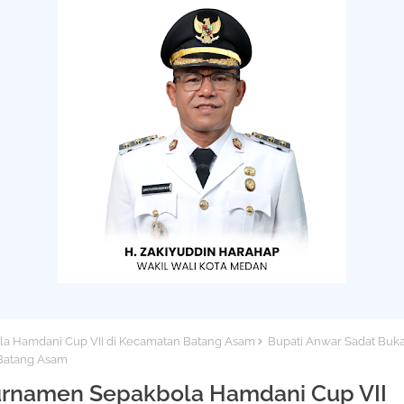
a Hamdani Cup VII di Kecamatan Batang Asam
Bupati Anwar Sadat Buk
Batang Asam
urnamen Sepakbola Hamdani Cup VII