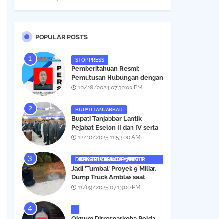
POPULAR POSTS
STOP PRESS
Pemberitahuan Resmi:
Pemutusan Hubungan dengan
Salah Satu Individu yang
10/28/2024 07:30:00 PM
Mengaku Wartawan
Analisismedia.com
BUPATI TANJABBAR
‎Bupati Tanjabbar Lantik
Pejabat Eselon II dan IV serta
Fungsional, Berikut Nama dan
12/10/2025 11:53:00 AM
Posisinya
DUMP TRUCK AMBLAS SAAT LINTASI TIMBUNAN YANG DITANAMI CERUCUP 3 METER
‎Jadi 'Tumbal' Proyek 9 Miliar,
Dump Truck Amblas saat
Lintasi Timbunan yang
11/09/2025 07:13:00 PM
Ditanami Cerucup 1 Meter
Oknum Dirresnarkoba Polda