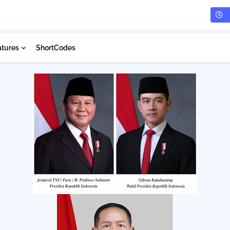
atures
ShortCodes