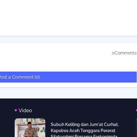
0Comments
Post a Comment (0)
Video
Subuh Keliling dan Jum'at Curhat,
Kapolres Aceh Tenggara Pererat
Silaturahmi Bersama Forkopimda,