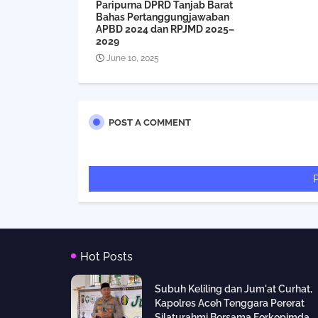
Paripurna DPRD Tanjab Barat
Bahas Pertanggungjawaban
APBD 2024 dan RPJMD 2025–
2029
June 10, 2025
POST A COMMENT
Hot Posts
Subuh Keliling dan Jum'at Curhat,
Kapolres Aceh Tenggara Pererat
Silaturahmi Bersama Forkopimda,