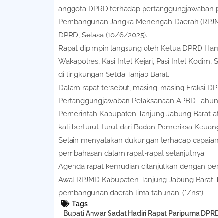
anggota DPRD terhadap pertanggungjawaban 
Pembangunan Jangka Menengah Daerah (RPJMD)
DPRD, Selasa (10/6/2025).
Rapat dipimpin langsung oleh Ketua DPRD Hamd
Wakapolres, Kasi Intel Kejari, Pasi Intel Kodim,
di lingkungan Setda Tanjab Barat.
Dalam rapat tersebut, masing-masing Fraksi
Pertanggungjawaban Pelaksanaan APBD Tahun A
Pemerintah Kabupaten Tanjung Jabung Barat at
kali berturut-turut dari Badan Pemeriksa Keuan
Selain menyatakan dukungan terhadap capaian po
pembahasan dalam rapat-rapat selanjutnya.
Agenda rapat kemudian dilanjutkan dengan p
Awal RPJMD Kabupaten Tanjung Jabung Barat T
pembangunan daerah lima tahunan. (*/nst)
Tags
Bupati Anwar Sadat Hadiri Rapat Paripurna DP