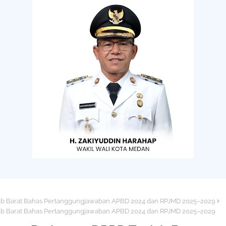
njab Barat Bahas Pertanggungjawaban APBD 2024 dan RPJMD 2025–2029
njab Barat Bahas Pertanggungjawaban APBD 2024 dan RPJMD 2025–2029