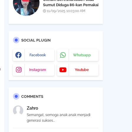
Sumut Diduga 86-kan Pemakai
Narkoba Yang Didapatkan Saat
11/09/2025 10:03:00 AM
Razia THM Black Owl, Propam
Diminta Bertindak
SOCIAL PLUGIN
Facebook
Whatsapp
h
Instagram
Youtube
COMMENTS
Zahro
Semangat, semoga anak anak menjadi
generasi sukses...