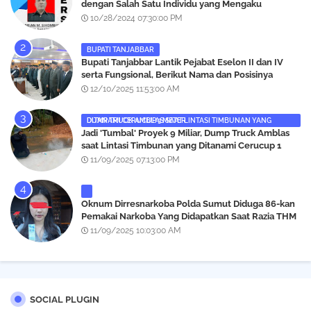
dengan Salah Satu Individu yang Mengaku
Wartawan Analisismedia.com
10/28/2024 07:30:00 PM
BUPATI TANJABBAR
‎Bupati Tanjabbar Lantik Pejabat Eselon II dan IV
serta Fungsional, Berikut Nama dan Posisinya
12/10/2025 11:53:00 AM
DUMP TRUCK AMBLAS SAAT LINTASI TIMBUNAN YANG DITANAMI CERUCUP 3 METER
‎Jadi 'Tumbal' Proyek 9 Miliar, Dump Truck Amblas
saat Lintasi Timbunan yang Ditanami Cerucup 1
Meter
11/09/2025 07:13:00 PM
Oknum Dirresnarkoba Polda Sumut Diduga 86-kan
Pemakai Narkoba Yang Didapatkan Saat Razia THM
Black Owl, Propam Diminta Bertindak
11/09/2025 10:03:00 AM
SOCIAL PLUGIN