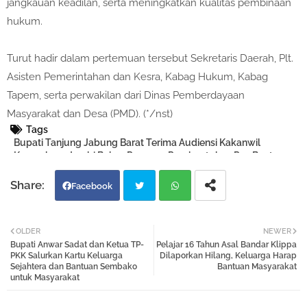
jangkauan keadilan, serta meningkatkan kualitas pembinaan
hukum.
Turut hadir dalam pertemuan tersebut Sekretaris Daerah, Plt.
Asisten Pemerintahan dan Kesra, Kabag Hukum, Kabag
Tapem, serta perwakilan dari Dinas Pemberdayaan
Masyarakat dan Desa (PMD). (*/nst)
Tags
Bupati Tanjung Jabung Barat Terima Audiensi Kakanwil
Kemenkum Jambi Bahas Program Pembentukan Pos Bantuan
Hukum
Facebook
Twi
Wh
OLDER
NEWER
Bupati Anwar Sadat dan Ketua TP-
Pelajar 16 Tahun Asal Bandar Klippa
tter
atsa
PKK Salurkan Kartu Keluarga
Dilaporkan Hilang, Keluarga Harap
Sejahtera dan Bantuan Sembako
Bantuan Masyarakat
untuk Masyarakat
pp