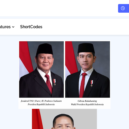
atures
ShortCodes