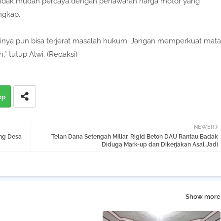
r tidak mudah percaya dengan penawaran harga motor yang
ngkap.
mbelinya pun bisa terjerat masalah hukum. Jangan memperkuat mata
” tutup Alwi. (Redaksi)
pp
NEWER
ng Desa
‎Telan Dana Setengah Miliar, Rigid Beton DAU Rantau Badak
Diduga Mark-up dan Dikerjakan Asal Jadi
Show more