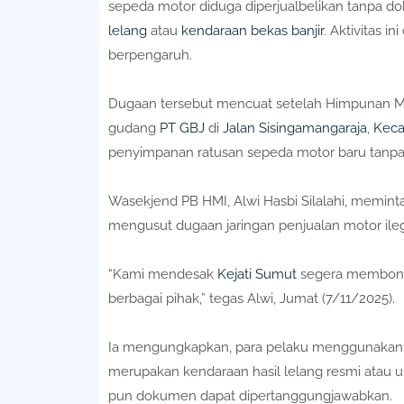
sepeda motor diduga diperjualbelikan tanpa 
lelang
atau
kendaraan bekas banjir
. Aktivitas 
berpengaruh.
Dugaan tersebut mencuat setelah Himpunan Mah
gudang
PT GBJ
di
Jalan Sisingamangaraja
,
Keca
penyimpanan ratusan sepeda motor baru tanpa 
Wasekjend PB HMI, Alwi Hasbi Silalahi, memint
mengusut dugaan jaringan penjualan motor ileg
“Kami mendesak
Kejati Sumut
segera membongka
berbagai pihak,” tegas Alwi, Jumat (7/11/2025).
Ia mengungkapkan, para pelaku menggunakan 
merupakan kendaraan hasil lelang resmi atau uni
pun dokumen dapat dipertanggungjawabkan.