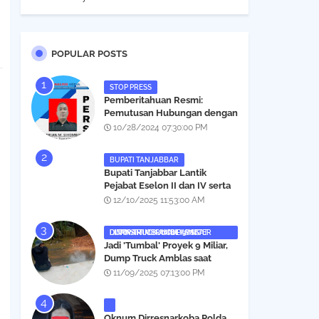
POPULAR POSTS
STOP PRESS
Pemberitahuan Resmi:
Pemutusan Hubungan dengan
Salah Satu Individu yang
10/28/2024 07:30:00 PM
Mengaku Wartawan
Analisismedia.com
BUPATI TANJABBAR
‎Bupati Tanjabbar Lantik
Pejabat Eselon II dan IV serta
Fungsional, Berikut Nama dan
12/10/2025 11:53:00 AM
Posisinya
DUMP TRUCK AMBLAS SAAT LINTASI TIMBUNAN YANG DITANAMI CERUCUP 3 METER
‎Jadi 'Tumbal' Proyek 9 Miliar,
Dump Truck Amblas saat
Lintasi Timbunan yang
11/09/2025 07:13:00 PM
Ditanami Cerucup 1 Meter
Oknum Dirresnarkoba Polda