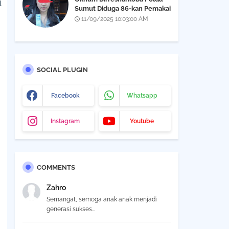
l
Sumut Diduga 86-kan Pemakai
Narkoba Yang Didapatkan Saat
11/09/2025 10:03:00 AM
Razia THM Black Owl, Propam
Diminta Bertindak
SOCIAL PLUGIN
Facebook
Whatsapp
Instagram
Youtube
COMMENTS
Zahro
Semangat, semoga anak anak menjadi
generasi sukses...