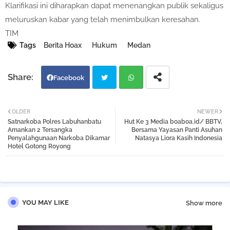
Klarifikasi ini diharapkan dapat menenangkan publik sekaligus
meluruskan kabar yang telah menimbulkan keresahan.
TIM
Tags
Berita Hoax
Hukum
Medan
Facebook
Twi
Wh
OLDER
NEWER
Satnarkoba Polres Labuhanbatu
Hut Ke 3 Media boaboa.id/ BBTV,
tter
atsa
Amankan 2 Tersangka
Bersama Yayasan Panti Asuhan
Penyalahgunaan Narkoba Dikamar
Natasya Liora Kasih Indonesia
Hotel Gotong Royong
pp
YOU MAY LIKE
Show more