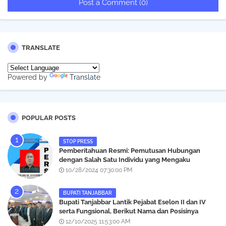
Post a Comment (0)
TRANSLATE
Powered by
Translate
POPULAR POSTS
STOP PRESS
Pemberitahuan Resmi: Pemutusan Hubungan
dengan Salah Satu Individu yang Mengaku
Wartawan Analisismedia.com
10/28/2024 07:30:00 PM
BUPATI TANJABBAR
‎Bupati Tanjabbar Lantik Pejabat Eselon II dan IV
serta Fungsional, Berikut Nama dan Posisinya
12/10/2025 11:53:00 AM