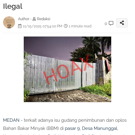
Ilegal
Author -
Redaksi
0
11/15/2025 07:54:00 PM
1 minute read
MEDAN
- terkait adanya isu gudang penimbunan dan oplos
Bahan Bakar Minyak (BBM) di
pasar 9
,
Desa Manunggal
,