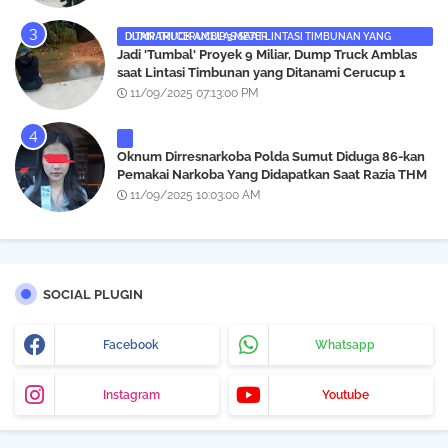
DUMP TRUCK AMBLAS SAAT LINTASI TIMBUNAN YANG DITANAMI CERUCUP 3 METER
‎Jadi 'Tumbal' Proyek 9 Miliar, Dump Truck Amblas
saat Lintasi Timbunan yang Ditanami Cerucup 1
Meter
11/09/2025 07:13:00 PM
Oknum Dirresnarkoba Polda Sumut Diduga 86-kan
Pemakai Narkoba Yang Didapatkan Saat Razia THM
Black Owl, Propam Diminta Bertindak
11/09/2025 10:03:00 AM
SOCIAL PLUGIN
Facebook
Whatsapp
Instagram
Youtube