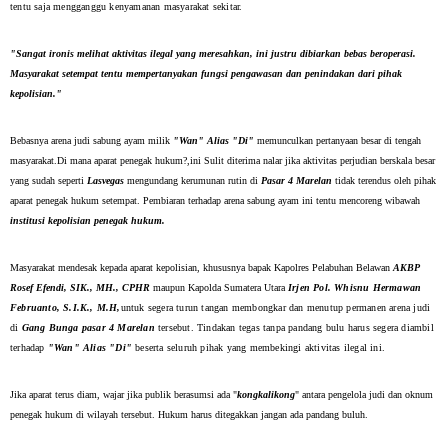
tentu saja mengganggu kenyamanan masyarakat sekitar.
​"Sangat ironis melihat aktivitas ilegal yang meresahkan, ini justru dibiarkan bebas beroperasi.
Masyarakat setempat tentu mempertanyakan fungsi pengawasan dan penindakan dari pihak
kepolisian."
​Bebasnya arena judi sabung ayam milik
"Wan" Alias "Di"
memunculkan pertanyaan besar di tengah
masyarakat.Di mana aparat penegak hukum?,ini Sulit diterima nalar jika aktivitas perjudian berskala besar
yang sudah seperti
Lasvegas
mengundang kerumunan rutin di
Pasar 4 Marelan
tidak terendus oleh pihak
aparat penegak hukum setempat. Pembiaran terhadap arena sabung ayam ini tentu mencoreng wibawah
institusi kepolisian penegak hukum.
​Masyarakat mendesak kepada aparat kepolisian, khususnya bapak Kapolres Pelabuhan Belawan
AKBP
Rosef Efendi, SIK., MH., CPHR
maupun Kapolda Sumatera Utara
Irjen Pol. Whisnu Hermawan
Februanto, S.I.K., M.H,
untuk segera turun tangan membongkar dan menutup permanen arena judi
di
Gang Bunga pasar 4 Marelan
tersebut. Tindakan tegas tanpa pandang bulu harus segera diambil
terhadap
"Wan" Alias "Di"
beserta seluruh pihak yang membekingi aktivitas ilegal ini.
​Jika aparat terus diam, wajar jika publik berasumsi ada "
kongkalikong
" antara pengelola judi dan oknum
penegak hukum di wilayah tersebut. Hukum harus ditegakkan jangan ada pandang buluh.