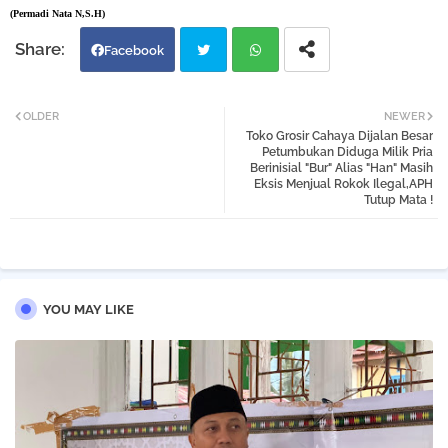
(Permadi Nata N,S.H)
Facebook
Twi
Wh
OLDER
NEWER
Toko Grosir Cahaya Dijalan Besar
tter
atsa
Petumbukan Diduga Milik Pria
Berinisial "Bur" Alias "Han" Masih
Eksis Menjual Rokok Ilegal,APH
pp
Tutup Mata !
YOU MAY LIKE