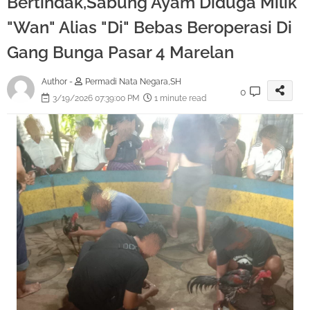
Bertindak,Sabung Ayam Diduga Milik
"Wan" Alias "Di" Bebas Beroperasi Di
Gang Bunga Pasar 4 Marelan
Author -
Permadi Nata Negara,SH
0
3/19/2026 07:39:00 PM
1 minute read