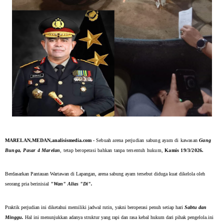
MARELAN,​MEDAN,analisismedia.com -
Sebuah arena perjudian sabung ayam di kawasan
Gang
Bunga, Pasar 4 Marelan
, tetap beroperasi bahkan tanpa tersentuh hukum,
Kamis 19/3/2026.
​Berdasarkan Pantauan Wartawan di Lapangan, arena sabung ayam tersebut diduga kuat dikelola oleh
seorang pria berinisial
"Wan" Alias "Di".
​Praktik perjudian ini diketahui memiliki jadwal rutin, yakni beroperasi penuh setiap hari
Sabtu dan
Minggu.
Hal ini menunjukkan adanya struktur yang rapi dan rasa kebal hukum dari pihak pengelola.i
ni