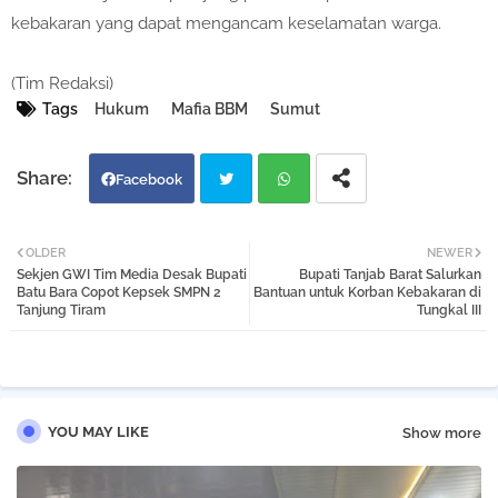
kebakaran yang dapat mengancam keselamatan warga.
(Tim Redaksi)
Tags
Hukum
Mafia BBM
Sumut
Facebook
Twi
Wh
OLDER
NEWER
Sekjen GWI Tim Media Desak Bupati
Bupati Tanjab Barat Salurkan
tter
atsa
Batu Bara Copot Kepsek SMPN 2
Bantuan untuk Korban Kebakaran di
Tanjung Tiram
Tungkal III
pp
YOU MAY LIKE
Show more