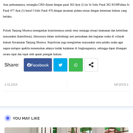
Atas perbuatannya, tersangka CRD dijerat dengan pasal 363 Ayat (1) ke 5e Subs Pasal 362 KUHPidana Jo
Pasal 477 Ayat (1) huruf f Subs Pasal 476.dengan ancaman pidana sesuai dengan ketentuan hukum yang
berlaku.
Polsek Tanjung Morawa menegaskan komitmennya untuk terus menjaga situasi keamanan dan ketertiban
masyarakat (kamtibmas), khususnya dalam melindungi aset perusahaan dan kegiatan usaha di wilayah
hukum Kecamatan Tanjung Morawa. Kepolisian juga mengimbau masyarakat serta pelaku usaha agar
segera melapor apabila menemukan adanya tindak kejahatan di lingkungannya, sehingga dapat ditangani
secara cepat dan tepat oleh aparat penegak hukum.
Facebook
Twi
Wh
OLDER
NEWER
tter
atsa
pp
YOU MAY LIKE