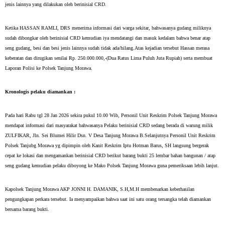
jenis lainnya yang dilakukan oleh berinisial CRD.
Ketika HASSAN RAMLI, DRS menerima informasi dari warga sekitar, bahwasanya gudang miliknya
sudah dibongkar oleh berinisial CRD kemudian iya mendatangi dan masuk kedalam bahwa benar atap
seng gudang, besi dan besi jenis lainnya sudah tidak ada/hilang.Atas kejadian tersebut Hassan merasa
keberatan dan dirugikan senilai Rp. 250.000.000,-(Dua Ratus Lima Puluh Juta Rupiah) serta membuat
Laporan Polisi ke Polsek Tanjung Morawa.
Kronologis pelaku diamankan :
Pada hari Rabu tgl 28 Jan 2026 sekira pukul 10.00 Wib, Personil Unit Reskrim Polsek Tanjung Morawa
mendapat informasi dari masyarakat bahwasanya Pelaku berinisial CRD sedang berada di warung milik
ZULFIKAR, Jln. Sei Blumei Hilir Dsn. V Desa Tanjung Morawa B.Selanjutnya Personil Unit Reskrim
Polsek Tanjubg Morawa yg dipimpin oleh Kanit Reskrim Iptu Hotman Barus, SH langsung bergerak
cepat ke lokasi dan mengamankan berinisial CRD berikut barang bukti 25 lembar bahan bangunan / atap
seng gudang kemudian pelaku diboyong ke Mako Polsek Tanjung Morawa guna pemeriksaan lebih lanjut.
Kapolsek Tanjung Morawa AKP JONNI H. DAMANIK, S.H,M.H membenarkan keberhasilan
pengungkapan perkara tersebut. Ia menyampaikan bahwa saat ini satu orang tersangka telah diamankan
bersama barang bukti.