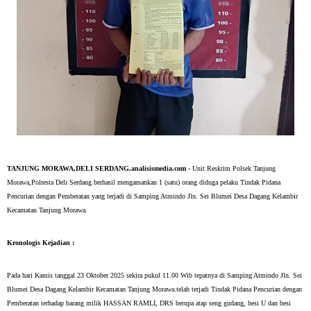
TANJUNG MORAWA,DELI SERDANG,analisismedia.com -
Unit Reskrim Polsek Tanjung
Morawa,Polresta Deli Serdang berhasil mengamankan 1 (satu) orang diduga pelaku Tindak Pidana
Pencurian dengan Pemberatan yang terjadi di Samping Atmindo Jln. Sei Blumei Desa Dagang Kelambir
Kecamatan Tanjung Morawa.
Kronologis Kejadian :
Pada hari Kamis tanggal 23 Oktober 2025 sekira pukul 11.00 Wib tepatnya di Samping Atmindo Jln. Sei
Blumei Desa Dagang Kelambir Kecamatan Tanjung Morawa.telah terjadi Tindak Pidana Pencurian dengan
Pemberatan terhadap barang milik HASSAN RAMLI, DRS berupa atap seng gudang, besi U dan besi