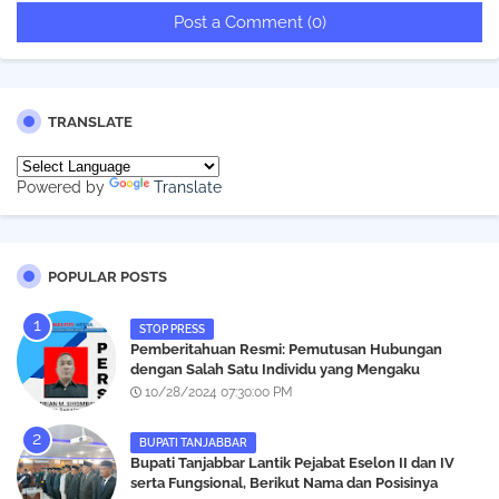
Post a Comment (0)
TRANSLATE
Powered by
Translate
POPULAR POSTS
STOP PRESS
Pemberitahuan Resmi: Pemutusan Hubungan
dengan Salah Satu Individu yang Mengaku
Wartawan Analisismedia.com
10/28/2024 07:30:00 PM
BUPATI TANJABBAR
‎Bupati Tanjabbar Lantik Pejabat Eselon II dan IV
serta Fungsional, Berikut Nama dan Posisinya