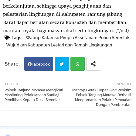
berkelanjutan, sehingga upaya penghijauan dan
pelestarian lingkungan di Kabupaten Tanjung Jabung
Barat dapat berjalan secara konsisten dan memberikan
manfaat nyata bagi masyarakat serta lingkungan. (*/nst)
Tags
Wabup Katamso Pimpin Aksi Tanam Pohon Serentak
Wujudkan Kabupaten Lestari dan Ramah Lingkungan
Facebook
Twi
Wh
OLDER
NEWER
Polsek Tanjung Morawa Mengikuti
Mantap,Gerak Cepat, Unit Reskrim
tter
atsa
Monitoring Pelaksanaan Santiaji
Polsek Tanjung Morawa Berhasil
Pemilihan Kepala Desa Serentak
Mengamankan Pelaku Pencurian
Dengan Pemberatan
pp