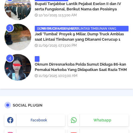
‎Bupati Tanjabbar Lantik Pejabat Eselon II dan IV
serta Fungsional, Berikut Nama dan Posisinya
12/10/2025 11:53:00 AM
DUMP TRUCK AMBLAS SAAT LINTASI TIMBUNAN YANG DITANAMI CERUCUP 3 METER
‎Jadi 'Tumbal' Proyek 9 Miliar, Dump Truck Amblas
saat Lintasi Timbunan yang Ditanami Cerucup 1
Meter
11/09/2025 07:13:00 PM
Oknum Dirresnarkoba Polda Sumut Diduga 86-kan
Pemakai Narkoba Yang Didapatkan Saat Razia THM
Black Owl, Propam Diminta Bertindak
11/09/2025 10:03:00 AM
SOCIAL PLUGIN
Facebook
Whatsapp