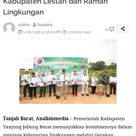
Kabupaten Lestari dan Ramah
Lingkungan
Author -
Redaktur
0
1/28/2026 10:36:00 PM
3 minute read
Tanjab Barat, Analisismedia –
Pemerintah Kabupaten
Tanjung Jabung Barat menunjukkan komitmennya dalam
menjaga kelestarian lingkungan melalui Gerakan