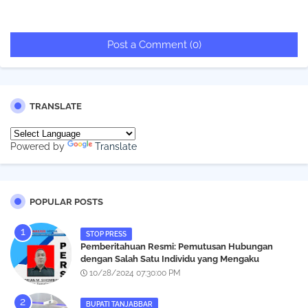
Post a Comment (0)
TRANSLATE
Powered by
Translate
POPULAR POSTS
STOP PRESS
Pemberitahuan Resmi: Pemutusan Hubungan
dengan Salah Satu Individu yang Mengaku
Wartawan Analisismedia.com
10/28/2024 07:30:00 PM
BUPATI TANJABBAR