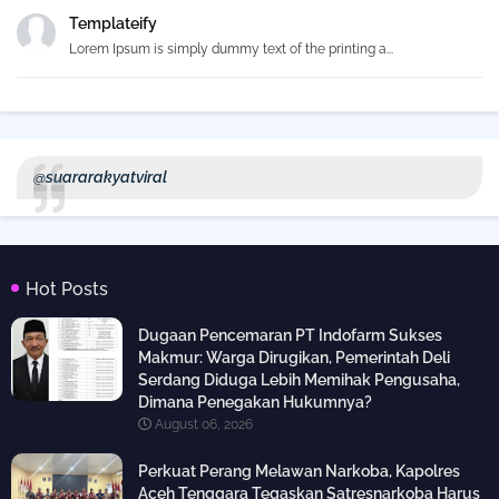
Templateify
Lorem Ipsum is simply dummy text of the printing a...
@suararakyatviral
Hot Posts
Dugaan Pencemaran PT Indofarm Sukses
Makmur: Warga Dirugikan, Pemerintah Deli
Serdang Diduga Lebih Memihak Pengusaha,
Dimana Penegakan Hukumnya?
August 06, 2026
Perkuat Perang Melawan Narkoba, Kapolres
Aceh Tenggara Tegaskan Satresnarkoba Harus