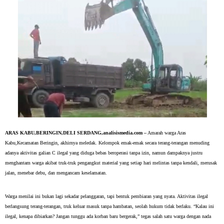
ARAS KABU,BERINGIN,DELI SERDANG,analisismedia.com –
 Amarah warga Aras 
Kabu,Kecamatan Beringin, akhirnya meledak. Kelompok emak-emak secara terang-terangan menuding 
adanya aktivitas galian C ilegal yang diduga bebas beroperasi tanpa izin, namun dampaknya justru 
menghantam warga akibat truk-truk pengangkut material yang setiap hari melintas tanpa kendali, merusak 
jalan, menebar debu, dan mengancam keselamatan.
Warga menilai ini bukan lagi sekadar pelanggaran, tapi bentuk pembiaran yang nyata. Aktivitas ilegal 
berlangsung terang-terangan, truk keluar masuk tanpa hambatan, seolah hukum tidak berlaku. “Kalau ini 
ilegal, kenapa dibiarkan? Jangan tunggu ada korban baru bergerak,” tegas salah satu warga dengan nada 