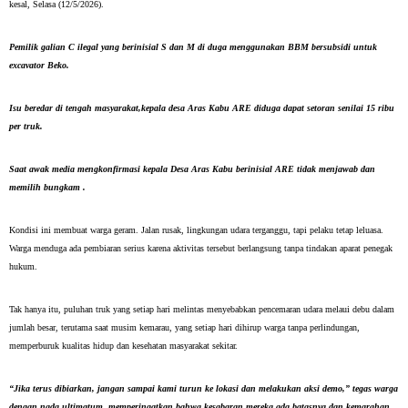
kesal, Selasa (12/5/2026).
Pemilik galian C ilegal yang berinisial S dan M di duga menggunakan BBM bersubsidi untuk 
excavator Beko.
Isu beredar di tengah masyarakat,kepala desa Aras Kabu ARE diduga dapat setoran senilai 15 ribu 
per truk. 
Saat awak media mengkonfirmasi kepala Desa Aras Kabu berinisial ARE tidak menjawab dan 
memilih bungkam .
Kondisi ini membuat warga geram. Jalan rusak, lingkungan udara terganggu, tapi pelaku tetap leluasa. 
Warga menduga ada pembiaran serius karena aktivitas tersebut berlangsung tanpa tindakan aparat penegak 
hukum.
Tak hanya itu, puluhan truk yang setiap hari melintas menyebabkan pencemaran udara melaui debu dalam 
jumlah besar, terutama saat musim kemarau, yang setiap hari dihirup warga tanpa perlindungan, 
memperburuk kualitas hidup dan kesehatan masyarakat sekitar.
“Jika terus dibiarkan, jangan sampai kami turun ke lokasi dan melakukan aksi demo,” tegas warga 
dengan nada ultimatum, memperingatkan bahwa kesabaran mereka ada batasnya dan kemarahan 