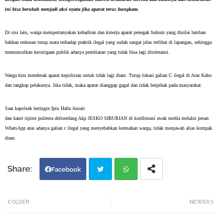
ini bisa berubah menjadi aksi nyata jika aparat terus bungkam.
Di sisi lain, warga mempertanyakan kehadiran dan kinerja aparat penegak hukum yang dinilai lamban 
bahkan terkesan tutup mata terhadap praktik ilegal yang sudah sangat jelas terlihat di lapangan, sehingga 
memunculkan kecurigaan publik adanya pembiaran yang tidak bisa lagi ditoleransi.
Warga kini mendesak aparat kepolisian untuk tidak lagi diam. Tutup lokasi galian C ilegal di Aras Kabu 
dan tangkap pelakunya. Jika tidak, maka aparat dianggap gagal dan tidak berpihak pada masyarakat.
Saat kapolsek beringin Iptu Hafiz Ansari
dan kanit tipiter polresta deliserdang Akp JESKO SIBURIAN di konfirmasi awak media melalui pesan 
WhatsApp atas adanya galian c ilegal yang menyebabkan keresahan warga, tidak menjawab alias kompak 
diam.
Facebook
Twi
Wh
OLDER
NEWER
tter
atsa