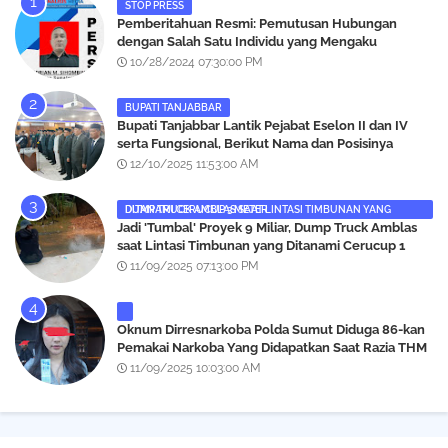
STOP PRESS
Pemberitahuan Resmi: Pemutusan Hubungan
dengan Salah Satu Individu yang Mengaku
Wartawan Analisismedia.com
10/28/2024 07:30:00 PM
BUPATI TANJABBAR
‎Bupati Tanjabbar Lantik Pejabat Eselon II dan IV
serta Fungsional, Berikut Nama dan Posisinya
12/10/2025 11:53:00 AM
DUMP TRUCK AMBLAS SAAT LINTASI TIMBUNAN YANG DITANAMI CERUCUP 3 METER
‎Jadi 'Tumbal' Proyek 9 Miliar, Dump Truck Amblas
saat Lintasi Timbunan yang Ditanami Cerucup 1
Meter
11/09/2025 07:13:00 PM
Oknum Dirresnarkoba Polda Sumut Diduga 86-kan
Pemakai Narkoba Yang Didapatkan Saat Razia THM
Black Owl, Propam Diminta Bertindak
11/09/2025 10:03:00 AM