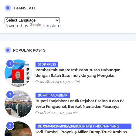
TRANSLATE
Powered by
Translate
POPULAR POSTS
STOP PRESS
Pemberitahuan Resmi: Pemutusan Hubungan
dengan Salah Satu Individu yang Mengaku
Wartawan Analisismedia.com
10/28/2024 07:30:00 PM
BUPATI TANJABBAR
‎Bupati Tanjabbar Lantik Pejabat Eselon II dan IV
serta Fungsional, Berikut Nama dan Posisinya
12/10/2025 11:53:00 AM
DUMP TRUCK AMBLAS SAAT LINTASI TIMBUNAN YANG DITANAMI CERUCUP 3 METER
‎Jadi 'Tumbal' Proyek 9 Miliar, Dump Truck Amblas