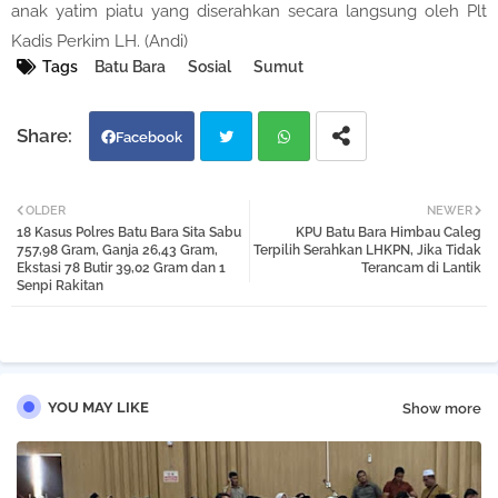
anak yatim piatu yang diserahkan secara langsung oleh Plt
Kadis Perkim LH. (Andi)
Tags
Batu Bara
Sosial
Sumut
Facebook
Twi
Wh
OLDER
NEWER
18 Kasus Polres Batu Bara Sita Sabu
KPU Batu Bara Himbau Caleg
tter
atsa
757,98 Gram, Ganja 26,43 Gram,
Terpilih Serahkan LHKPN, Jika Tidak
Ekstasi 78 Butir 39,02 Gram dan 1
Terancam di Lantik
Senpi Rakitan
pp
YOU MAY LIKE
Show more