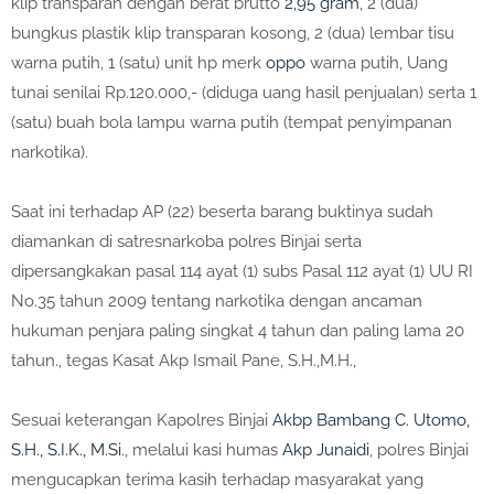
klip transparan dengan berat brutto
2,95 gram
, 2 (dua)
bungkus plastik klip transparan kosong, 2 (dua) lembar tisu
warna putih, ⁠1 (satu) unit hp merk
oppo
warna putih, ⁠Uang
tunai senilai Rp.120.000,- (diduga uang hasil penjualan) serta ⁠1
(satu) buah bola lampu warna putih (tempat penyimpanan
narkotika).
Saat ini terhadap AP (22) beserta barang buktinya sudah
diamankan di satresnarkoba polres Binjai serta
dipersangkakan pasal 114 ayat (1) subs Pasal 112 ayat (1) UU RI
No.35 tahun 2009 tentang narkotika dengan ancaman
hukuman penjara paling singkat 4 tahun dan paling lama 20
tahun., tegas Kasat Akp Ismail Pane, S.H.,M.H.,
Sesuai keterangan Kapolres Binjai
Akbp Bambang C. Utomo,
S.H., S.I.K., M.Si
., melalui kasi humas
Akp Junaidi
, polres Binjai
mengucapkan terima kasih terhadap masyarakat yang