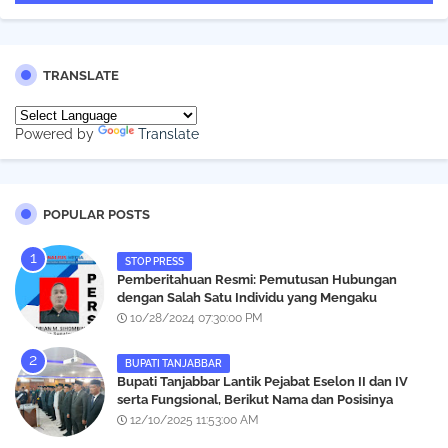
TRANSLATE
Powered by
Translate
POPULAR POSTS
STOP PRESS
Pemberitahuan Resmi: Pemutusan Hubungan
dengan Salah Satu Individu yang Mengaku
Wartawan Analisismedia.com
10/28/2024 07:30:00 PM
BUPATI TANJABBAR
‎Bupati Tanjabbar Lantik Pejabat Eselon II dan IV
serta Fungsional, Berikut Nama dan Posisinya
12/10/2025 11:53:00 AM