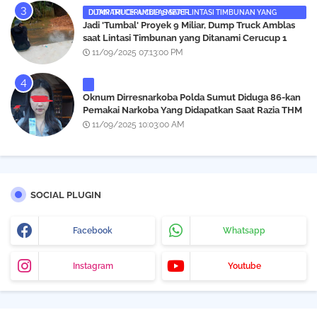
DUMP TRUCK AMBLAS SAAT LINTASI TIMBUNAN YANG DITANAMI CERUCUP 3 METER
‎Jadi 'Tumbal' Proyek 9 Miliar, Dump Truck Amblas
saat Lintasi Timbunan yang Ditanami Cerucup 1
Meter
11/09/2025 07:13:00 PM
Oknum Dirresnarkoba Polda Sumut Diduga 86-kan
Pemakai Narkoba Yang Didapatkan Saat Razia THM
Black Owl, Propam Diminta Bertindak
11/09/2025 10:03:00 AM
SOCIAL PLUGIN
Facebook
Whatsapp
Instagram
Youtube