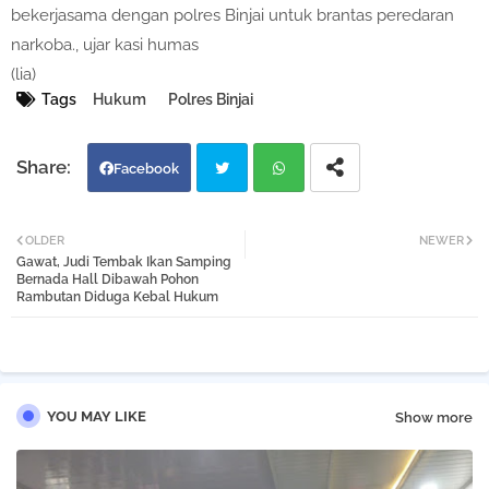
bekerjasama dengan polres Binjai untuk brantas peredaran
narkoba., ujar kasi humas
(lia)
Tags
Hukum
Polres Binjai
Facebook
Twi
Wh
OLDER
NEWER
Gawat, Judi Tembak Ikan Samping
tter
atsa
Bernada Hall Dibawah Pohon
Rambutan Diduga Kebal Hukum
pp
YOU MAY LIKE
Show more