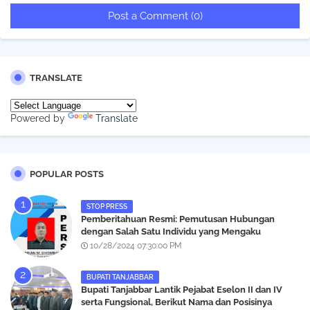
Post a Comment (0)
TRANSLATE
Powered by
Translate
POPULAR POSTS
STOP PRESS
Pemberitahuan Resmi: Pemutusan Hubungan
dengan Salah Satu Individu yang Mengaku
Wartawan Analisismedia.com
10/28/2024 07:30:00 PM
BUPATI TANJABBAR
‎Bupati Tanjabbar Lantik Pejabat Eselon II dan IV
serta Fungsional, Berikut Nama dan Posisinya