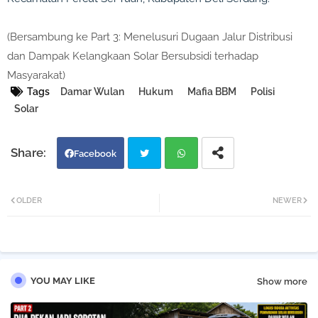
(Bersambung ke Part 3: Menelusuri Dugaan Jalur Distribusi
dan Dampak Kelangkaan Solar Bersubsidi terhadap
Masyarakat)
Tags
Damar Wulan
Hukum
Mafia BBM
Polisi
Solar
Facebook
Twi
Wh
OLDER
NEWER
tter
atsa
pp
YOU MAY LIKE
Show more